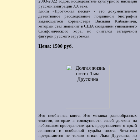
2003-2022 годов, исследователь культурного наследия
русской эмиграции ХХ века.
Книга «Протяжная песня» - это документальное
детективное расследование подлинной биографии
выдающегося хормейстера Василия Кибальчича,
который стал знаменит в США созданием уникального
Симфонического хора, но считался загадочной
фигурой русского зарубежья.
Цена: 1500 руб.
Это необычная книга. Это мозаика разнообразных
текстов, которые в совокупности своей должны на
небольшом пространстве дать представление о яркой
личности и особенной судьбы поэта. Читателю
предлагаются не только стихи Льва Друскина, но