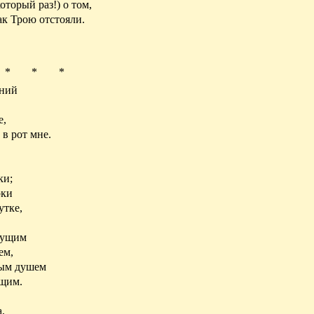
который раз!) о том,
ак Трою отстояли.
* * *
тний
е,
 в рот мне.
ки;
рки
утке,
дущим
ем,
лым душем
ящим.
,