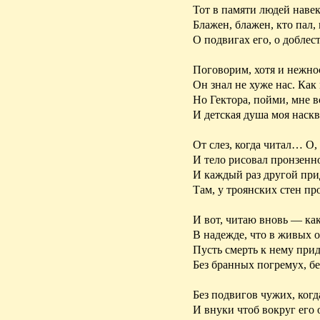
Тот в памяти людей навек
Блажен, блажен, кто пал,
О подвигах его, о доблест
Поговорим, хотя и нежно
Он знал не хуже нас. Как
Но Гектора, пойми, мне в
И детская душа моя наск
От слез, когда читал… О, 
И тело рисовал пронзенно
И каждый раз другой пр
Там, у троянских стен п
И вот, читаю вновь — как
В надежде, что в живых 
Пусть смерть к нему прид
Без бранных погремух, бе
Без подвигов чужих, когд
И внуки чтоб вокруг его 