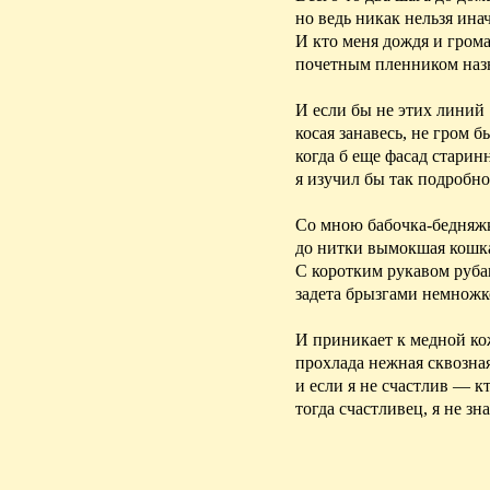
но ведь никак нельзя инач
И кто меня дождя и гром
почетным пленником наз
И если бы не этих линий
косая занавесь, не гром 
когда б еще фасад стари
я изучил бы так подробно
Со мною бабочка-бедняж
до нитки вымокшая кошк
С коротким рукавом руб
задета брызгами немножк
И приникает к медной ко
прохлада нежная сквозная
и если я не счастлив — к
тогда счастливец, я не з