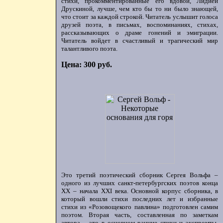
стихи, прокомментированные его вдовой, Лидией
Друскиной, лучше, чем кто бы то ни было знающей,
что стоит за каждой строкой. Читатель услышит голоса
друзей поэта, в письмах, воспоминаниях, стихах,
рассказывающих о драме гонений и эмиграции.
Читатель войдет в счастливый и трагический мир
талантливого поэта.
Цена: 300 руб.
Это третий поэтический сборник Сергея Вольфа –
одного из лучших санкт-петербургских поэтов конца
ХХ – начала XXI века. Основной корпус сборника, в
который вошли стихи последних лет и избранные
стихи из «Розовощекого павлина» подготовлен самим
поэтом. Вторая часть, составленная по заметкам
автора, - это в основном ранние стихи и экспромты,