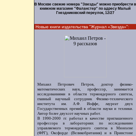
В Москве свежие номера "Звезды" можно приобрести в
книжном магазине "Фаланстер" по адресу Малый
Гнездниковский переулок, 12/27
Новые книги издательства "Журнал «Звезда»":
Михаил Петрович Петров, доктор физико-
математических наук, профессор, занимается
исследованиями в области термоядерного синтеза,
главный научный сотрудник Физико-технического
института им. А.Ф. Иоффе, лауреат двух
Государственных премий в области науки и техники.
Автор более двухсот научных работ.
В 1990-2000 гг. работал в качестве приглашенного
профессора в лабораториях по исследованию
управляемого термоядерного синтеза в Мюнхене
(ФРГ), Оксфорде (Великобритания) и в Принстоне