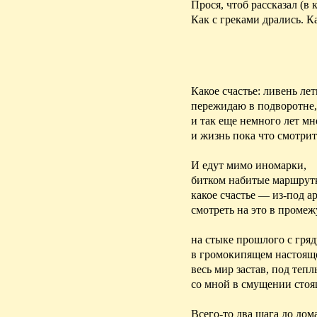
Прося, чтоб рассказал (в 
Как с греками дрались. К
Какое счастье: ливень ле
пережидаю в подворотне,
и так еще немного лет мн
и жизнь пока что смотрит
И едут мимо иномарки,
битком набитые маршрут
какое счастье — из-под а
смотреть на это в промеж
на стыке прошлого с гря
в громокипящем настоящ
весь мир застав, под теп
со мной в смущении сто
Всего-то два шага до дома