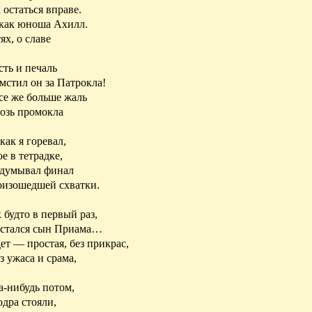
 остаться вправе.
 как юноша Ахилл.
ях, о славе
сть и печаль
 мстил он за Патрокла!
се же больше жаль
возь промокла
как я горевал,
е в тетрадке,
идумывал финал
роизошедшей схватки.
 будто в первый раз,
остался сын Приама…
ет — простая, без прикрас,
з ужаса и срама,
а-нибудь потом,
одра стояли,