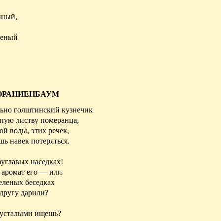
нный,
женый
ОРАНИЕНБАУМ
льно голштинский кузнечик
епую листву померанца,
й воды, этих речек,
шь навек потеряться.
вуглавых наседках!
 аромат его — или
еленых беседках
 другу дарили?
и усталыми ищешь?