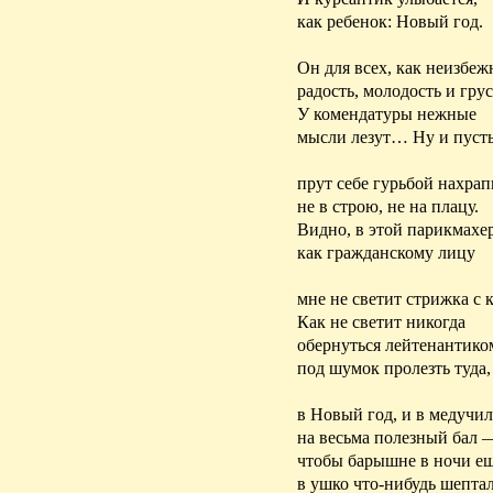
как ребенок: Новый год.
Он для всех, как неизбеж
радость, молодость и грус
У комендатуры нежные
мысли лезут… Ну и пуст
прут себе гурьбой нахра
не в строю, не на плацу.
Видно, в этой парикмахе
как гражданскому лицу
мне не светит стрижка с 
Как не светит никогда
обернуться лейтенантико
под шумок пролезть туда,
в Новый год, и в медучи
на весьма полезный бал 
чтобы барышне в ночи е
в ушко что-нибудь шептал