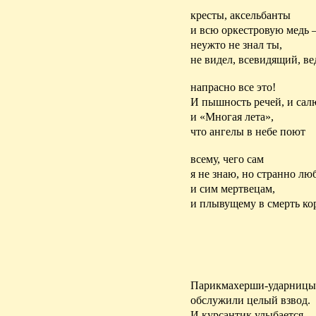
кресты, аксельбанты
и всю оркестровую медь
неужто не знал ты,
не видел, всевидящий, ве
напрасно все это!
И пышность речей, и сал
и «Многая лета»,
что ангелы в небе поют
всему, чего сам
я не знаю, но странно лю
и сим мертвецам,
и плывущему в смерть кор
Парикмахерши-ударницы
обслужили целый взвод.
И курсантик улыбается,