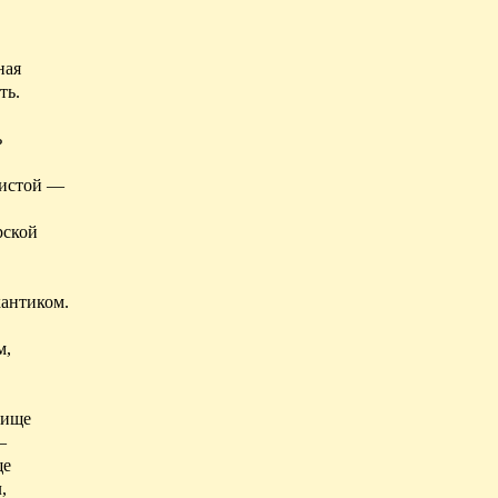
ная
ть.
ь
пистой —
рской
кантиком.
м,
лище
—
ще
,