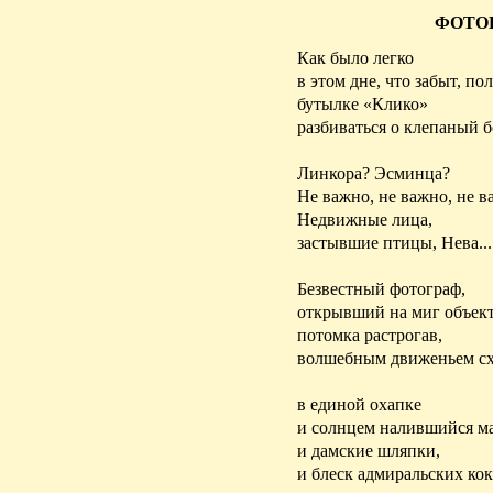
ФОТО
Как было легко
в этом дне, что забыт, пол
бутылке «Клико»
разбиваться о клепаный б
Линкора? Эсминца?
Не важно, не важно, не ва
Недвижные лица,
застывшие птицы, Нева...
Безвестный фотограф,
открывший на миг объект
потомка растрогав,
волшебным движеньем с
в единой охапке
и солнцем налившийся ма
и дамские шляпки,
и блеск адмиральских кок