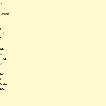
е.
а
начил?
бы —
нный
?
ка,
а.
ашка
о.
же
,
то же
наю…