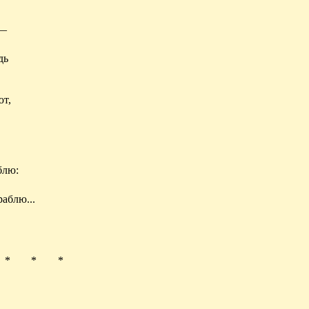
 —
дь
ют,
блю:
аблю...
* * *