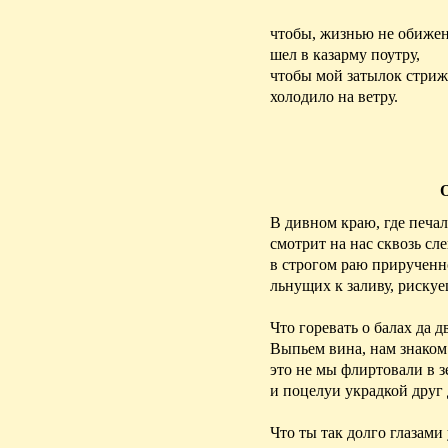
чтобы, жизнью не обиже
шел в казарму поутру,
чтобы мой затылок стри
холодило на ветру.
В дивном краю, где печа
смотрит на нас сквозь сл
в строгом раю прирученно
льнущих к заливу, рискуе
Что горевать о балах да д
Выпьем вина, нам знаком
это не мы флиртовали в з
и поцелуи украдкой друг
Что ты так долго глазам