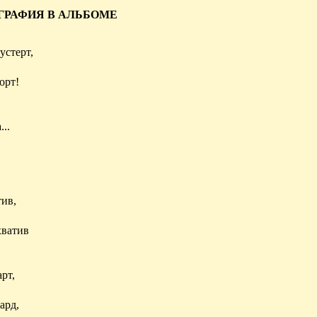
ГРАФИЯ В АЛЬБОМЕ
устерт,
орт!
...
ив,
хватив
рт,
ард,