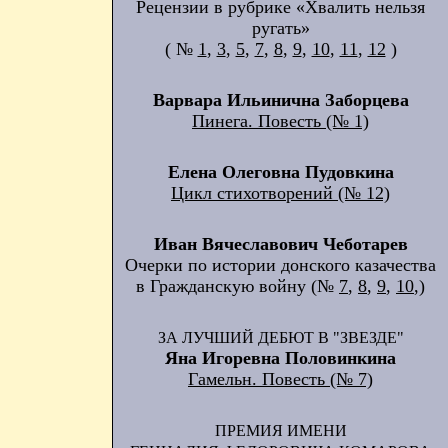
Рецензии в рубрике «Хвалить нельзя
ругать»
( №
1
,
3
,
5
,
7
,
8
,
9
,
10
,
11
,
12
)
Варвара Ильинична Заборцева
Пинега. Повесть (№ 1)
Елена Олеговна Пудовкина
Цикл стихотворений (№ 12)
Иван Вячеславович Чеботарев
Очерки по истории донского казачества
в Гражданскую войну (№
7
,
8
,
9
,
10
,)
ЗА ЛУЧШИЙ ДЕБЮТ В "ЗВЕЗДЕ"
Яна Игоревна Половинкина
Гамельн. Повесть (№ 7)
ПРЕМИЯ ИМЕНИ