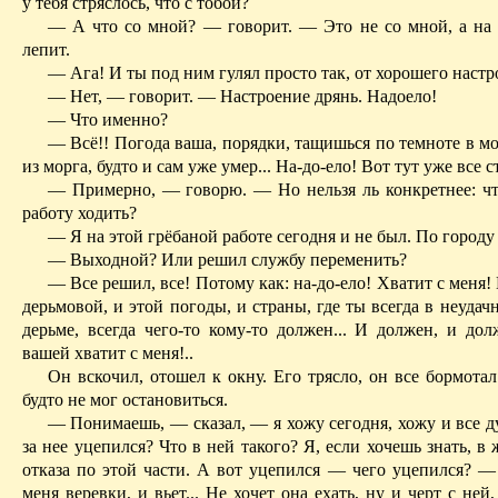
у тебя стря­слось, что с тобой?
— А что со мной? — говорит. — Это не со мной, а на
лепит.
— Ага! И ты под ним гулял просто так, от хорошего на­стр
— Нет, — говорит. — Настроение дрянь. Надоело!
— Что именно?
— Всё!! Погода ваша, порядки, тащишься по темноте в мо
из морга, будто и сам уже умер... На-до-ело! Вот тут уже все с
— Примерно, — говорю. — Но нельзя ль конкретнее: ч
работу ходить?
— Я на этой грёбаной работе сегодня и не был. По городу
— Выходной? Или решил службу переменить?
— Все решил, все! Потому как: на-до-ело! Хватит с меня! 
дерьмо­вой, и этой погоды, и страны, где ты всегда в неудачн
дерьме, всегда чего-то кому-то должен... И должен, и до
вашей хватит с меня!..
Он вскочил, отошел к окну. Его трясло, он все бор­мотал
будто не мог остановиться.
— Понимаешь, — сказал, — я хожу сегодня, хожу и все д
за нее уцепился? Что в ней такого? Я, если хочешь знать, в
отказа по этой части. А вот уцепился — чего уцепился? — 
меня веревки, и вьет... Не хочет она ехать, ну и черт с ней,