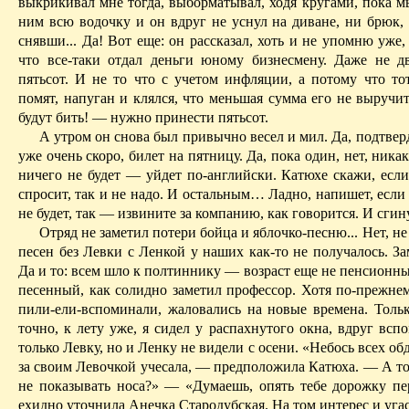
выкрикивал мне тогда, выборматывал, ходя кругами, пока м
ним всю водочку и он вдруг не уснул на диване, ни брюк, 
снявши... Да! Вот еще: он рассказал, хоть и не упомню уже, 
что все-таки отдал деньги юному бизнесмену. Даже не дв
пятьсот. И не то что с учетом инфля­ции, а потому что то
помят, напуган и клялся, что мень­шая сумма его не выручи
будут бить! — нужно принести пять­сот.
А утром он снова был привычно весел и мил. Да, подтверд
уже очень скоро, билет на пятницу. Да, пока один, нет, никак
ничего не будет — уйдет по-английски. Катюхе скажи, если
спросит, так и не надо. И остальным… Ладно, напишет, если б
не будет, так — извините за компанию, как говорится. И сгин
Отряд не заметил потери бойца и яблочко-песню... Нет, не 
песен без Левки с Ленкой у наших как-то не получалось. За
Да и то: всем шло к полтиннику — возраст еще не пенсионны
песенный, как солидно заметил профессор. Хотя по-прежнем
пили-ели-вспоминали, жаловались на новые времена. Только 
точно, к лету уже, я сидел у распах­нутого окна, вдруг всп
только Левку, но и Ленку не видели с осени. «Небось всех об
за своим Левоч­кой учесала, — предположила Катюха. — А то
не показывать носа?» — «Думаешь, опять тебе дорожку п
ехидно уточнила Анечка Стародубская. На том интерес и угас.