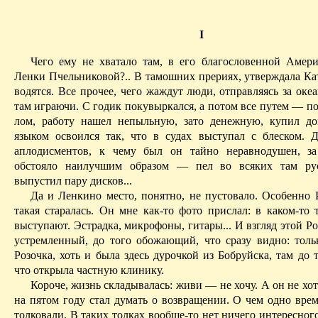
I
Чего ему не хватало там, в его благословенной Амери
Ленки Пчельниковой?.. В тамошних прериях, утверждала Кат
водятся. Все прочее, чего жаждут люди, отправляясь за оке
там иг­раю­чи. С годик покувыркался, а потом все путем — п
лом, ра­бо­ту нашел непыльную, зато денежную, купил д
языком ос­во­­ил­­ся так, что в судах выступал с блеском.
аплодисментов, к чему был он тайно неравнодушен, за
обстояло наилучшим образом — пел во всяких там русс
выпустил пару дисков...
Да и Ленкино место, понятно, не пустовало. Особенно 
такая старалась. Он мне как-то фото прислал: в каком-то 
выступают. Эст­рад­ка, микрофоны, гитары... И взгляд этой Ро
устремленный, до того обожающий, что сразу видно: то
Розочка, хоть и была здесь дуроч­кой из Бобруйска, там до 
что открыла частную клинику.
Короче, жизнь складывалась: живи — не хочу. А он не хоте
на пятом году стал думать о возвращении. О чем одно врем
толковали. В таких толках вообще-то нет ничего интересног