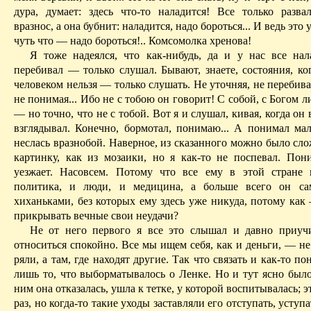
дура, думает: здесь что-то наладится! Все только развал
вразнос, а она бубнит: наладится, надо бороться... И ведь это 
чуть что — надо бороться!.. Комсомолка хренова!
Я тоже надеялся, что как-нибудь, да и у нас все нал
перебивал — только слушал. Бывают, знаете, состояния, ко
че­ловеком нельзя — толь­ко слушать. Не уточняя, не перебив
не понимая... Ибо не с тобою он го­во­рит! С собой, с Богом л
— но точно, что не с тобой. Вот я и слушал, кивая, когда он 
взглядывал. Конечно, бормотал, пони­маю... А понимал ма
неслась вразнобой. Наверное, из сказанного можно было сло
картинку, как из мозаики, но я как-то не поспевал. Пон
уезжает. Насовсем. Потому что все ему в этой стране
политика, и люди, и медицина, а больше всего он сам
хиханьками, без которых ему здесь уже никуда, потому как
прикрывать вечные свои неудачи?
Не от него первого я все это слышал и давно приуч
относиться спокойно. Все мы ищем себя, как и деньги, — не 
ряли, а там, где находят другие. Так что связать и как-то по
лишь то, что вы­борматывалось о Ленке. Но и тут ясно было
ним она отказалась, ушла к тетке, у которой воспитывалась; э
раз, но когда-то такие уходы заставляли его отступать, уступ