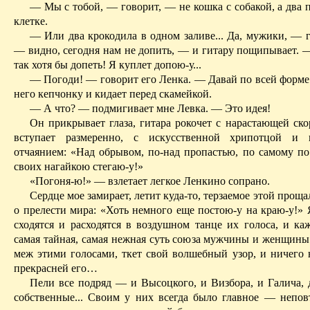
— Мы с тобой, — говорит, — не кошка с собакой, а два 
клетке.
— Или два крокодила в одном заливе... Да, мужики, — г
— видно, се­годня нам не допить, — и гитару пощипывает. 
так хо­тя бы допеть! Я куп­лет допою-у...
— Погоди! — говорит его Ленка. — Давай по всей форме.
него кеп­чонку и кидает перед скамейкой.
— А что? — подмигивает мне Левка. — Это идея!
Он прикрывает глаза, гитара рокочет с нарастающей ско
вступает размеренно, с искусственной хрипотцой и 
отчаянием: «Над обрывом, по-над пропастью, по самому по
своих нагай­кою стегаю-у!»
«Погоня-ю!» — взлетает легкое Ленкино сопрано.
Сердце мое замирает, летит куда-то, терзаемое этой про­щ
о прелести мира: «Хоть немного еще постою-у на краю-у!» 
сходятся и расходятся в воздуш­ном танце их голоса, и ка
самая тайная, самая нежная суть союза мужчины и женщины 
меж этими голосами, ткет свой волшебный узор, и ничего 
прекрасней его…
Пели все подряд — и Высоцкого, и Визбора, и Галича,
собственные... Своим у них всегда было глав­ное — неповт