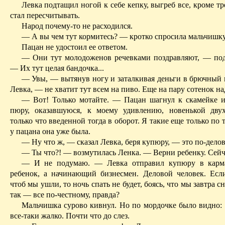
Левка подтащил ногой к себе кепку, выгреб все, кроме тр
стал пересчитывать.
Народ почему-то не расходился.
— А вы чем тут кормитесь? — кротко спросила мальчишку
Пацан не удостоил ее ответом.
— Они тут молодоженов речевками поздравляют, — подс
— Их тут целая бандочка...
— Увы, — вытянув ногу и заталкивая деньги в брючный к
Левка, — не хватит тут всем на пиво. Еще на пару сотенок над
— Вот! Только мотайте. — Пацан шагнул к скамейке и
пюру, оказав­шую­ся, к моему удивлению, новенькой двухс
только что введенной тогда в оборот. Я такие еще только по т
у пацана она уже была.
— Ну что ж, — сказал Левка, беря купюру, — это по-делов
— Ты что?! — возмутилась Ленка. — Верни ребенку. Сейч
— И не подумаю. — Левка отправил купюру в кар
ребенок, а начи­наю­щий бизнесмен. Деловой человек. Если
чтоб мы ушли, то ночь спать не будет, боясь, что мы завтра с
так — все по-честному, правда?
Мальчишка сурово кивнул. Но по мордочке было видно: 
все-таки жалко. Почти что до слез.