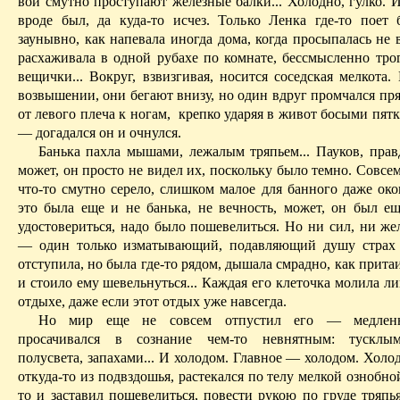
вой смутно проступают железные балки... Холодно, гулко. 
вроде был, да куда-то исчез. Только Ленка где-то поет 
заунывно, как напевала иногда дома, когда просыпалась не 
расхаживала в одной рубахе по комнате, бессмысленно трог
вещички... Вокруг, взвизгивая, носится соседская мелкота.
возвышении, они бегают внизу, но один вдруг промчался пр
от левого плеча к ногам,
крепко ударяя в живот босыми пят
— догадался он и очнулся.
Банька пахла мышами, лежалым тряпьем... Пауков, правд
может, он просто не видел их, поскольку было темно. Совсем
что-то смутно серело, слишком малое для банного даже око
это была еще и не банька, не вечность, может, он был е
удостовериться, надо было пошевелиться. Но ни сил, ни же
— один только изматывающий, подавляющий душу страх 
отсту­пила, но была где-то рядом, дышала смрадно, как прита
и стои­ло ему шевельнуться... Каждая его клеточка молила ли
отдыхе, даже если этот отдых уже навсегда.­
Но мир еще не совсем отпустил его — медленн
просачивался в сознание чем-то невнятным: тускл
полусвета, запахами... И холодом. Главное — холодом. Холо
откуда-то из под­вздошья, растекался по телу мелкой ознобн
то и заставил пошевелиться, повести ру­кою по груде тряпья