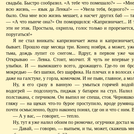
свадьба. Быстро сооб­разил. «А тебе что поме­шало?» — «Мне
всю жизнь, — язык да Ленка!» — «Увела тебя, бедного?» —
было. Она мне всю жизнь ме­шает, а насчет других баб — та
— «А что нынче она?» Он поморщил­ся: «Ка­призничает... И т
эти не этак. Простыла, охрипла, голос только и про­резается
поругаться!»
Я не стал вникать: капризничает жена и капризничает,
бывает. Прошло еще месяца три. Конец ноября, а может, уж
тьма, дождь лупит со снегом... Вдруг, в первом уже ча­
Открываю — Левка. Стоит, молчит. Я чуть не впервые у
улыбки. И — вы­мок­шего всего, дрожащего. Где-то он бр
мокредью — без шапки, без шар­фи­ка. На плечах и в волосах с
даже на галстуке, у горла, комочком. И не пьян, главное, а мо
Ну, я его сразу в ванную — умыться горячей водой
водогрей — подсохнуть, пиджак у батареи на стул. Налил
полстакана, с перчи­ком. Он выпил не спеша, стоя. Черняшк
гляжу — на щеках что-то бурое про­сту­пило, вроде румянца
почти осмысленно,­ будто наконец понял, где он и что с ним. В
— А у вас, — говорит, — тепло.
Ну, тут я уже налил обоим по рюмочке, огурчики достал ма
— Давай, — говорю, — выпьем, и ты, может, скажешь мне