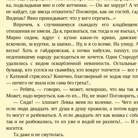
ка, подкладывая мне и себе ветчинки. — Он же хирург! А ч
не найдет, где мясца отхватить? Посмотри, как он гостей, гад
Видишь? Явно прикидывает: что у кого отрезать...»
Впрочем, к случившемуся скандалу его кладбищен
отношения не имели. Да я, признаться, так тогда и не въехал, 
Мирно сидим, вдруг с кухни какие-то крики, дамски
вскочили, за куртки, за шапки... Ну, и я со всеми. На улицу. 
весна! Хоть и гайдаровская, а почки набухли, пахнут, со
недопившему народу расходить­ся не хочется. Одни Староду
удалились с видом оскорбленной невинности. Осталь­ны
бульвар, кто уселся на скамейку, кто вокруг топчется — все г
с Катюхой стряслось? Конечно, благоверный ее ходок еще тот
— ничего не знала или сама без греха?..
— Ребята, — говорю, — может, нехорошо, что мы так во
Может, надо вернуться, как-то их... Ну, не знаю! Поговорит
— Сиди! — хлопает Левка меня по коленке. — Чего и
если люди двадцать лет душа в душу прожили, а потом вдру
то могут и раз­бе­жаться. А если двадцать лет как кошка с со
так и не раз­бе­жались, то их уже и водой не разлить!.. — И
косится.
Та даже и не смутилась.