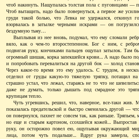
чтоб накинуть. Нащупалась толстая по­ла с пуговицами — п
Чтоб вытащить, надо было повернуться, а первое же усилие
груди такой болью, что Левка не удержал­ся, откинул 
взорвалась в затылке черными искрами — он погрузил
бездумную тьму…
Выплывая из нее вновь, подумал, что ему сломали ребро
вяло, как о чем-то второстепенном. Бог с ним, с ребр
подвигая руку, кончиками пальцев ощупал затылок. Там 
огромный шишак, корка запекшейся крови... А надо было по
и попробовать перевалиться на другой бок — холод станови
Через какое-то время это ему удалось. С трудом, в неско
отделил от груды какую-то тяжелую тряпку, потащил на 
страшно устал, что лежал, стараясь не то что не шевелить
даже не думать, только дышать под смрадное это тряп
крупицам тепло.
Чуть угревшись, решил, что, наверное, все-таки жив. 
показа­лась предательской и быстро сменилась другой — что
он повер­нулся, пахнет не совсем так, как раньше. Тряпьем
но еще и старым картоном, ссохшейся кожей... Выпростав
руку, он ос­торожно повел ею, ощупывая окружающий м
лица, потом чуть подальше... Вдруг рука замерла, сп