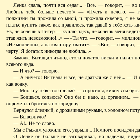
Ленка сдала, почти вся седая... «Все, — говорит, — во
Любить тебе больше нечего!» — «Пусть и нечего, — 
полжизни ты про­жила со мной, и прожила скверно, я не вс
платье купить такое, как нравилось, так давай я тебе хоть к
Ну, не хочешь в Питер — куплю здесь, не хочешь меня видеть,
этак жить невоз­можно!...» — «Ты что, — говорит, — милли
«Не миллионы, а на квартиру хватит». — «Вот, — говорит, 
черту! Я богатых никогда не любила...»
Замолк. Вытащил из-под стола початое виски и налил пол
всякого льда.
— И что? — говорю.
— А ничего! Выгнала и все, не драться же с ней... — И
как водку.
— Много у тебя этого зелья? — спросил я, кивнув на буты
— Боишься, сопьюсь? Оно бы и надо, да организм... —
опрометью бросился по коридору.
Вернулся бледный, с дрожащими руками, в холодном поту
— Вывернуло?
— А!.. Не то слово.
Мы с Рыжим уложили его, укрыли... Немного посидели да
О Ленке он больше не заговаривал, но надежда, види­м