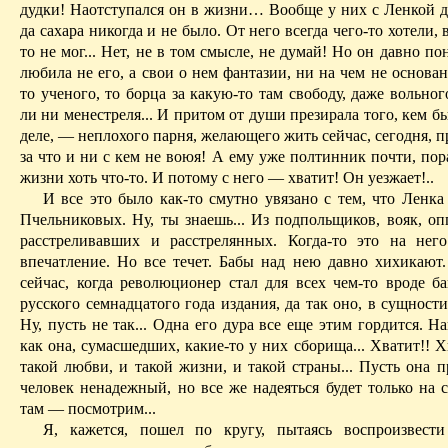
дудки! Наотступался он в жизни… Вообще у них с Ленкой да
да сахара никогда и не было. От него всегда чего-то хотели, 
то не мог... Нет, не в том смысле, не думай! Но он давно пон
любила не его, а свои о нем фан­тазии, ни на чем не основан
то ученого, то борца за какую-то там свободу, даже вольног
ли ни менестреля... И притом от души презирала того, кем б
деле, — неплохого парня, же­лающего жить сейчас, сегодня, п
за что и ни с кем не воюя! А ему уже полтинник почти, пор
жизни хоть что-то. И потому с него — хватит! Он уезжает!..
И все это было как-то смутно увязано с тем, что Ленка
Пчель­никовых. Ну, ты знаешь... Из подпольщи­ков, вояк, о
расстреливавших и расстрелян­ных. Когда-то это на нег
впечатление. Но все течет. Бабы над нею давно хихикают
сейчас, когда революционер стал для всех чем-то вроде ба
русского семнадцатого года издания, да так оно, в сущности
Ну, пусть не так... Одна его дура все еще этим гордится. Н
как она, сумасшед­ших, какие-то у них сборища... Хватит!! Хв
такой любви, и такой жизни, и такой страны... Пусть она п
человек ненадежный, но все же надеяться будет только на 
там — посмотрим...
Я, кажется, пошел по кругу, пытаясь воспроизвести