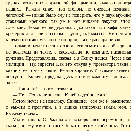
трупах, концертах в джазовой филармонии, куда он иногда
наших... Рыжий сидел под столом, по очереди деликат
лапочкой — никак было ему не поверить, что у двух мужико
стаканами крепко­го, так уж и нет никакой закуски, чтоб
собачкой. Левка не выдер­живал, доставал из шкафа кулек
крекеров или галет с сыром — угощать Рыжего... Ни о чем 
к нему относящемся, он не говорил, а я не расспрашивал.
Только в начале осени я застал его чем-то явно обрадов
не возлежал на тахте, а расхаживал по комнате, насвисты
ручонки. Представляешь, сказал, а я Ленку нашел! Через зна
милиции... Ну, здрасте! Как это от­куда у прозектора такие
какие у него могут быть? Ребята хоро­шие. И всякие сведени
доступны. Короче, продала здесь теткину комнату, выписалас
адрес...
— Напиши! — посоветовал я.
— Не... Ленку не знаешь! К ней надобно ехать!
Потом исчез на недельку. Явившись, сам же и высвиста
с Рыжим с прогулки, а в ящике записочка: зайди, мол, 
Рыжему твое­му.
Мы и зашли. С Рыжим он поздоровался церемонно, за 
сказал, и ему взять такого? Как-то негоже собачнику без 