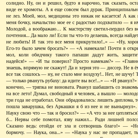
солидно. Ну, он и решил, будто я нарочно, так сказать, оста
виде ее хромоты. А я еще совсем был дурак. Принципиально
не лез. Моей, мол, медицины это никак не касается!­ А как
меня бочку, начальство мое ее с радостью подхватило — я и
Молодой, а воображаю… К мастерству светил-пердил без вся
почтения... Да мало ли! Если ты что-то делаешь, всегда найдет
не любить! И так это все меня прикрутило!..» — «Ну, хоро
Его-то было зачем бро­сать?» — «А намекали! Почти в откр
мол, коли об­ид­чику такого папаши дадут жить, защи
надейся!» — «И ты по­верил? Просто намекам?» — «Главно
знаешь, впрямую не скажут! Да и хер­ня это — диссер. Не в ё
все так сошлось — ну, не стало мне воздуху!.. Нет, не шучу! 
— только рвануть рубаху: да идите вы все!...» — «И рванул?»
конечно, — тряпка не виновата. Рванул шабашить со знакомы
на все лето! Ду­мал, свободный я человек, а вышло — мо­лод
три года не от­работал. Они обрадовались: лишить диплома, то
пошла заварушка, без Аркашки я б из нее и не вынырнул»
Науку свою что — так и бросил?» — «А что за нее цепляться?
б... Нервы себе помотал, язву нажил... Ради лишней полс
Сказано ведь: отойди от зла и сотворишь благо!» — «Н
бормочу. — Наука, она...» — «Наука у нас не пропадает, т