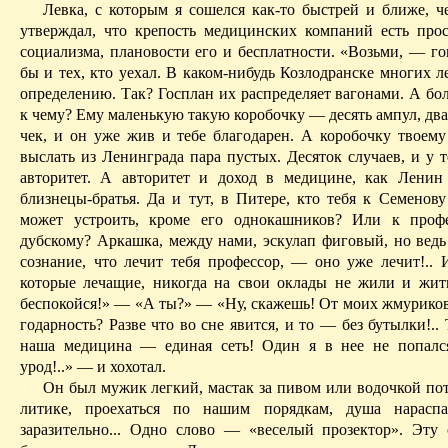
Левка, с которым я сошелся как-то быстрей и ближе, ч
утверждал, что крепость медицинских компаний есть прос
социализма, плановости его и бесплатности. «Возьми, — го
бы и тех, кто уехал. В ка­ком-нибудь Козлодранске многих л
определению. Так? Госплан их распределяет вагонами. А бо
к чему? Ему маленькую такую коробочку — десять ампул, два
чек, и он уже жив и тебе благода­рен. А коробочку твоему
выслать из Ленинграда пара пустых. Десяток случаев, и у теб
авторитет. А авторитет и доход в медицине, как Лени
близнецы-братья. Да и тут, в Питере, кто тебя к Семенову
может устроить, кроме его однокашников? Или к профе
дубскому? Аркашка, между нами, эскулап фи­говый, но ведь
сознание, что лечит тебя профессор, — оно уже лечит!.. И
которые лечащие, никогда на свои оклады не жили и жить
беспокойся!» — «А ты?» — «Ну, скажешь! От моих жму­риков
годарность? Разве что во сне явится, и то — без бутылки!..
наша меди­цина — единая сеть! Один я в нее не попалс
урод!..» — и хохотал.
Он был мужик легкий, мастак за пивом или водочкой пот
литике, проехаться по нашим порядкам, душа нараспа
заразительно... Одно слово — «веселый прозектор». Эту