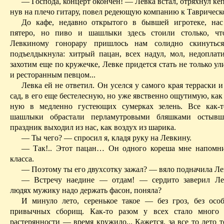
— Господа, концерт окончен! — Левка встал, отряхнул кеп
нув на плечо гитару, повел редеющую компанию к Таврическ
До кафе, недавно открытого в бывшей игротеке, нас
пятеро, но пиво и шашлыки здесь стоили столько, чт
Левкиному гонорару пришлось нам солидно скинутьс
подъелдыкнула: хитрый па­цан, всех надул, мол, недоплат
захотим еще по кружечке, Левке придется стать не только у
и ресторанным певцом...
Левка ей не ответил. Он уселся у самого края терраски и
сад, в его еще бестелесную, но уже явственно ощутимую, как 
ную в медленно густеющих сумерках зелень. Все как-т
шашлыки обрастали перламутро­выми бляшками осты
праздник выходил из нас, как воздух из шарика.
— Ты чего? — спросил я, кладя руку на Левкину.
— Так!.. Этот пацан… Он одного кореша мне напомни
класса.
— Поэтому ты его двухсотку зажал? — вяло подначила Ле
— Встречу наедине — отдам! — сердито заверил Л
людях мужику надо держать фасон, поняла?
И минуло лето, серенькое такое — без гроз, без осо
привычных сборищ. Как-то разом у всех стало много з
растерянности — время кружило... Кажется, за все то лето т