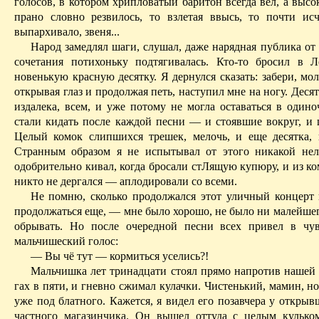
голосов, в котором хрипловатый баритон всегда вел, а высок
прано словно резвилось, то взлетая ввысь, то почти исч
выпархи­вало, звеня...
Народ замедлял шаги, слушал, даже нарядная публика от
сочета­ния потихоньку подтягивалась. Кто-то бросил в 
новень­кую красную десятку. Я дернулся сказать: забери, мол
открывая глаз и про­должая петь, наступил мне на ногу. Деся
издалека, всем, и уже потому не могла оставаться в одино
стали кидать после каждой песни — и стоявшие вокруг, и
Целый ко­мок слипшихся трешек, мелочь, и еще десятка, и
Странным образом я не испытывал от этого никакой нело
одобрительно ки­вал, когда бросали стЛящую купюру, и из 
никто не дергался — аплодировали со всеми.
Не помню, сколько продолжался этот уличный концерт 
продол­жаться еще, — мне было хорошо, не было ни малейше
обрывать. Но после очередной песни всех привел в чу
мальчишеский голос:
— Вы чё тут — кормиться уселись?!
Мальчишка лет тринадцати стоял прямо напротив нашей 
гах в пя­ти, и гневно сжимал кулачки. Чистенький, мамин, н
уже под блатно­го. Кажется, я ви­дел его позавчера у открыв
частного магазин­чи­ка. Он вышел оттуда с целым кульк