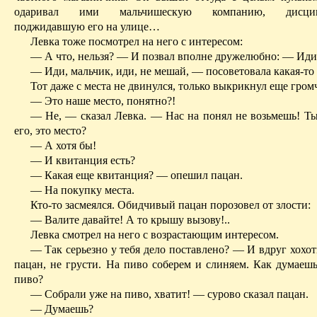
одаривал ими мальчи­шескую компанию, дисципли
поджидавшую его на улице…
Левка тоже посмотрел на него с интересом:
— А что, нельзя? — И позвал вполне дружелюбно: — Иди
— Иди, мальчик, иди, не мешай, — посоветовала какая-то 
Тот даже с места не двинулся, только выкрикнул еще гром
— Это наше место, понятно?!
— Не, — сказал Левка. — Нас на понял не возьмешь! Т
его, это место?
— А хотя бы!
— И квитанция есть?
— Какая еще квитанция? — опешил пацан.
— На покупку места.
Кто-то засмеялся. Обидчивый пацан порозовел от злости:
— Валите давайте! А то крышу вызову!..
Левка смотрел на него с возрастающим интересом.
— Так серьезно у тебя дело поставлено? — И вдруг хохо
пацан, не грусти. На пиво соберем и слиняем. Как думаешь
пиво?
— Собрали уже на пиво, хватит! — сурово сказал пацан.
— Думаешь?