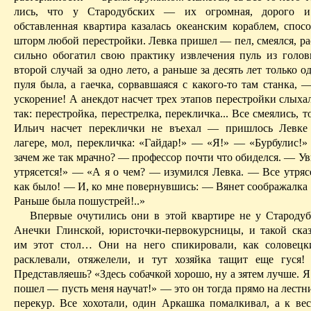
лись, что у Стародуб­ских — их огромная, дорого и
обставленная квартира казалась океанским кораблем, спос
шторм любой пе­рестройки. Левка пришел — пел, смеялся, ра
сильно обогатил свою практику извлечения пуль из го­ло
второй случай за одно лето, а раньше за десять лет толь­ко о
пуля была, а гаечка, сорвавшаяся с какого-то там станка, 
ускорение! А анекдот насчет трех этапов перестройки слыхал
так: перестройка, перестрелка, перекличка... Все смеялись, т
Ильич насчет переклички не въехал — пришлось Левке р
лагере, мол, перекличка: «Гайдар!» — «Я!» — «Бурбулис!
зачем же так мрач­но? — профессор почти что обиделся. — Ув
утрясется!» — «А я о чем? — изумился Левка. — Все утрясе
как было! — И, ко мне повернув­шись: — Вянет соображалка
Раньше была пошустрей!..»
Впервые очутились они в этой квартире не у Стародуб­
Анечки Глинской, юристочки-первокурсницы, и такой сказ
им этот стол… Они на него спикировали, как соловецк
расклевали, отяжелели, и тут хозяйка тащит еще гуся! 
Представляешь? «Здесь собач­кой хорошо, ну а зятем лучше. Я 
пошел — пусть меня научат!» — это он тогда прямо на лестн
перекур. Все хохотали, один Ар­каш­ка помалкивал, а к в