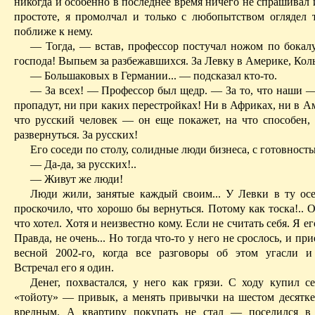
никогда и особенно в последнее время ничего не спрашивал 
простоте, я промолчал и только с любопытством оглядел т
поближе к нему.
— Тогда, — встав, профессор постучал ножом по бокалу,
гос­пода! Выпьем за разбежавшихся. За Левку в Америке, Коль
— Большаковых в Германии... — подсказал кто-то.
— За всех! — Профессор был щедр. — За то, что наши —
пропа­дут, ни при каких перестройках! Ни в Африках, ни в Ам
что русский человек — он еще покажет, на что способен, 
развернуться. За русских!
Его соседи по столу, солидные люди бизнеса, с готовност
— Да-да, за русских!..
— Живут же люди!
Люди жили, занятые каждый своим... У Левки в ту ос
проскочило, что хорошо бы вернуться. Потому как тоска!.. О
что хотел. Хотя и неиз­вестно кому. Если не считать себя. Я е
Правда, не очень... Но тогда что-то у него не срослось, и пр
весной 2002-го, когда все разговоры об этом угасли и
Встречал его я один.
Денег, похвастался, у него как грязи. С ходу купил с
«тойоту» — привык, а менять привычки на ше­стом десятке
вредным. А квартиру покупать не стал — поселился в 