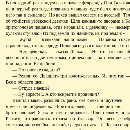
В послед­ний раз я видел его в начале февраля, у Оли Галахов
не в первый раз тогда появился у наших, одет был с иголочк
него так и сыпались. Но вечер вышел совсем не веселый. Те
об убий­стве узбекской девочки. Шли какими-то дворами в К
бритоголовая пацанва, отца изранили, а дев­чонку — насмер
кулаком стучала: «Из-под земли их найдите, из-под земли!»
— Жуть! — вздыхали наши дамы. — Пацанва совсе
страшно ходить по го­роду. Пива насосутся и колотят кого ни 
— Нет, девочки, — сказал Левка. — Не тот это случай
девчонки всего две гематомы, причем одна, на предплечье, 
при падении. Ее не били.
— По головке гладили?
— Резали ее! Двадцать три колото-резаных. Из них три 
Все в области шеи.
— Откуда знаешь?
— Ну, здрасте!.. А кто вскрытие проводил?
Вы­пили мало, разошлись рано, без смеха и шуточек — 
ничего не поделаешь. «Бритоголовые, — говорил он, —
бритоголовые! Я их и там навидался». Шли пешком, я з
Рыжим, отправились втроем на бульвар. Он весь сереб
снежком, морозец был легкий, граду­сов пять... И Левка говор