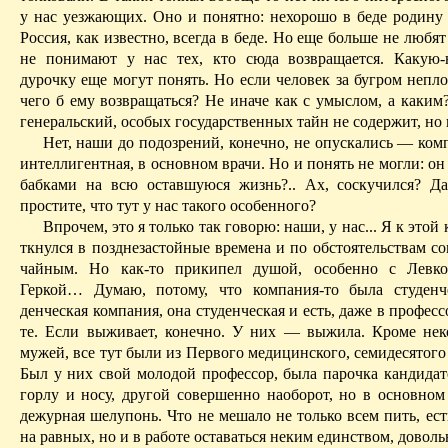
у нас уезжаю­щих. Оно и понятно: нехорошо в беде родину
Россия, как известно, всег­да в беде. Но еще больше не любя
не понимают у нас тех, кто сюда возвраща­ется. Какую-
дурочку еще могут понять. Но если человек за бугром непло
чего б ему возвращаться? Не иначе как с умыслом, а ка­ким
генеральский, особых государст­венных тайн не со­дер­жит, но в
Нет, наши до подозрений, конечно, не опускались — ком­
интелли­гент­ная, в основном врачи. Но и понять не могли: он
баб­ка­ми на всю оставшуюся жизнь?.. Ах, соскучился? Д
простите, что тут у нас такого особенного?
Впрочем, это я только так говорю: наши, у нас... Я к этой
ткнулся в позднезастойные времена и по обстоятельствам с
чайным. Но как-то прикипел душой, особенно с Левко
Геркой… Думаю, потому, что компания-то была студенч
денческая компания, она студенческая и есть, да­же в професс
те. Если выживает, конечно. У них — выжила. Кроме не
мужей, все тут были из Перво­го медицинского, семидесятого 
Был у них свой молодой профессор, была парочка кандида
горлу и носу, другой совершенно наоборот, но в основном
дежурная шелу­понь. Что не меша­ло не только всем пить, ест
на равных, но и в работе оставаться неким единством, довол