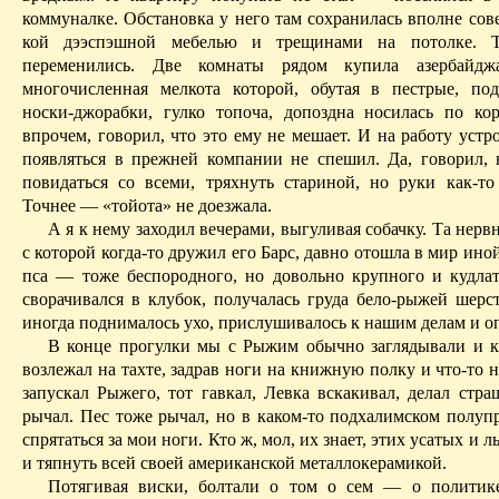
коммуналке. Обстановка у него там сохрани­лась вполне сове
кой дээспэшной мебелью и трещинами на потол­ке. Т
переменились. Две комнаты рядом купила азербайджа
многочисленная мелкота которой, обутая в пестрые, п
носки-джорабки, гулко топоча, допоздна носилась по кор
впро­чем, говорил, что это ему не мешает. И на работу устр
появляться в прежней компании не спешил. Да, говорил, 
пови­даться со всеми, тряхнуть стариной, но руки как-то
Точнее — «тойота» не доезжала.
А я к нему заходил вечерами, выгуливая собачку. Та нерв
с которой когда-то дружил его Барс, давно отошла в мир иной
пса — тоже беспородного, но довольно крупного и кудлат
сворачивался в клубок, получалась груда бело-рыжей шерст
иногда поднималось ухо, прислушивалось к нашим делам и оп
В конце прогулки мы с Рыжим обычно заглядывали и 
возлежал на тахте, задрав ноги на книжную полку и что-то 
запускал Рыжего, тот гавкал, Левка вскакивал, делал стр
рычал. Пес тоже рычал, но в каком-то подхалимском полупр
спрятаться за мои ноги. Кто ж, мол, их знает, этих усатых и 
и тяпнуть всей своей американской металлокерамикой.
Потягивая виски, болтали о том о сем — о политике