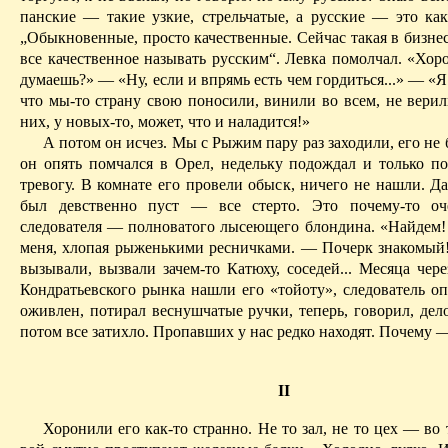
панские — такие узкие, стрельчатые, а русские — это как
„Обыкновенные, просто качествен­ные. Сейчас такая в бизне
все качественное называть русским“. Левка помолчал. «Хор
думаешь?» — «Ну, если и впрямь есть чем гор­диться...» — «Я
что мы-то страну свою поносили, винили во всем, не верили
них, у новых-то, может, что и наладится!»
А потом он исчез. Мы с Рыжим пару раз заходили, его не 
он опять помчался в Орел, недельку подождал и только по
тревогу. В комнате его провели обыск, ничего не нашли. Д
был девственно пуст — все стерто. Это почему-то оче
следователя — полноватого лысеющего блондина. «Найдем!
меня, хлопая рыженькими ресничками. — Почерк знакомый
вызывали, вызвали зачем-то Катюху, соседей... Месяца чере
Кондратьевского рынка нашли его «тойоту», следователь оп
оживлен, потирал веснушчатые ручки, теперь, говорил, дел
потом все затихло. Пропавших у нас редко находят. Почему —
II
Хоронили его как-то странно. Не то зал, не то цех — во 