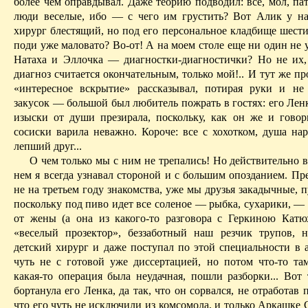
более чем оправдывал. Даже те­о­рию подводил: все, мол, п
люди веселые, ибо — с чего им грустить? Вот Алик у 
хирург блестящий, но под его персональное кладбище шести
поди уже маловато? Во-от! А на моем столе еще ни один не у
Натаха и Эллочка — диагностки-диагностички? Но не их,
диагноз считается окончатель­ным, только мой!.. И тут же пр
«интересное вскры­тие» расска­зывал, потирая руки и не
закусок — большой был лю­би­тель по­жрать в гостях: его Ле
изыски от души презирала, поскольку, как он же и говор
сосиски варила неважно. Короче: все с хохот­ком, душа на
лепший друг...
О чем только мы с ним не трепались! Но действительно 
нем я всегда узнавал стороной и с боль­шим опозданием. Пре
не на третьем году зна­комства, уже мы друзья за­ка­дычные, 
поскольку под пиво идет все соленое — рыбка, сухарики, —
от жены (а она из какого-то разговора с Геркиною Катю
«веселый про­зектор», беззаботный наш резчик трупов, 
детский хирург и даже посту­пал по этой специальности в 
чуть не с готовой уже диссертацией, но по­том что-то там
какая-то операция была неудачная, пошли разборки... Вот 
бортанула его Ленка, да так, что он со­рвался, не отработав 
что его чуть не исключили из комсомола, и только Аркашке