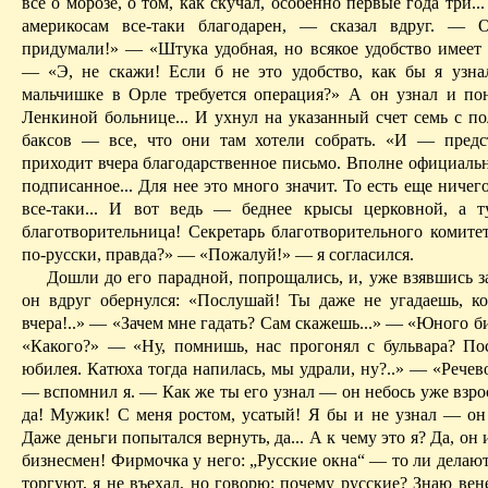
все о морозе, о том, как скучал, особенно первые года три...
америкосам все-та­ки благодарен, — сказал вдруг. — 
придумали!» — «Штука удоб­ная, но всякое удобство имеет 
— «Э, не ска­жи! Если б не это удобство, как бы я узна
мальчишке в Орле требуется операция?» А он узнал и пон
Ленкиной больнице... И ухнул на указанный счет семь с п
баксов — все, что они там хотели собрать. «И — пред
приходит вчера благодарственное письмо. Вполне официальн
подписанное... Для нее это много значит. То есть еще ничего
все-таки... И вот ведь — беднее крысы церковной, а т
благотворитель­ница! Секретарь благотворительного комитет
по-русски, правда?» — «По­жалуй!» — я согласился.
Дошли до его парадной, попрощались, и, уже взявшись з
он вдруг обернулся: «Послушай! Ты даже не угадаешь, ко
вчера­!..» — «Зачем мне гадать? Сам скажешь...» — «Юного 
«Какого?» — «Ну, помнишь, нас прогонял с бульвара? По
юби­лея. Катюха тогда напилась, мы удрали, ну?..» — «Речев
— вспомнил я. — Как же ты его узнал — он небось уже взр
да! Мужик! С меня ростом, усатый! Я бы и не узнал — он
Даже деньги попытался вернуть, да... А к чему это я? Да, он 
биз­несмен! Фирмочка у него: „Русские окна“ — то ли делают
торгу­ют, я не въехал, но говорю: почему русские? Знаю вен