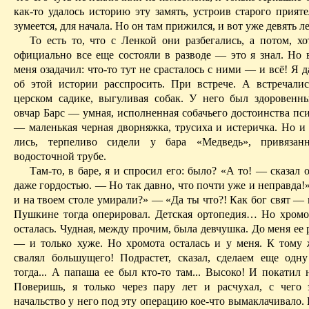
как-то удалось историю эту замять, устроив старого прияте
зуме­ется, для начала. Но он там прижился, и вот уже девять лет
То есть то, что с Ленкой они разбегались, а потом, хо
официально все еще со­стояли в разводе — это я знал. Но 
меня оза­дачил: что-то тут не срасталось с ними — и всё! Я 
об этой ис­тории расспросить. При встрече. А встречал
церском садике, выгуливая собак. У него был здоровен
овчар Барс — ум­ная, исполненная собачьего достоинства пс
— маленькая черная дворняжка, трусиха и истеричка. Но и
лись, терпеливо сиде­ли у бара «Медведь», привяза
водосточной тру­бе.
Там-то, в баре, я и спросил его: было? «А то! — сказал 
даже гор­достью. — Но так давно, что почти уже и неправда
и на тво­ем столе умирали?» — «Да ты что?! Как бог свят — 
Пушкине тогда опе­ри­ровал. Детская ортопедия… Но хро­мо
осталась. Чуд­ная, между прочим, была девчушка. До меня ее 
— и только хуже. Но хромота осталась и у меня. К тому 
свалял большущего! Подрастет, сказал, сделаем еще одн
тогда... А па­паша ее был кто-то там... Высоко! И покатил 
Поверишь, я только через пару лет и расчухал, с чего
начальство у него под эту операцию кое-что вымаклачивало. И