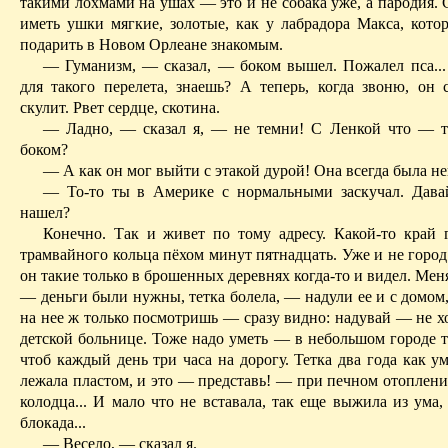
такими лохмами на ушах — это и не собака уже, а пародия.
иметь ушки мягкие, золотые, как у лабрадора Макса, кото
подарить в Новом Орлеане знакомым.
— Гуманизм, — сказал, — боком вышел. Пожалел пса..
для такого перелета, знаешь? А теперь, когда звоню, он
скулит. Рвет сердце, скотина.
— Ладно, — сказал я, — не темни! С Ленкой что — т
боком?
— А как он мог выйти с этакой дурой! Она всегда была нен
— То-то ты в Америке с нормальными заскучал. Давай
нашел?
Конечно. Так и живет по тому ад­ресу. Какой-то край 
трамвайного коль­ца пёхом минут пятнадцать. Уже и не горо
он такие только в брошенных деревнях ког­да-то и видел. Мен
— деньги были нужны, тетка болела, — надули ее и с домом,
на нее ж только посмотришь — сразу видно: надувай — не хо
детской больнице. Тоже надо уметь — в небольшом городе т
чтоб каждый день три часа на дорогу. Тетка два года как у
лежала плас­том, и это — представь! — при печном отоплени
колодца... И мало что не вставала, так еще выжила из ума,
блокада...
— Весело, — сказал я.