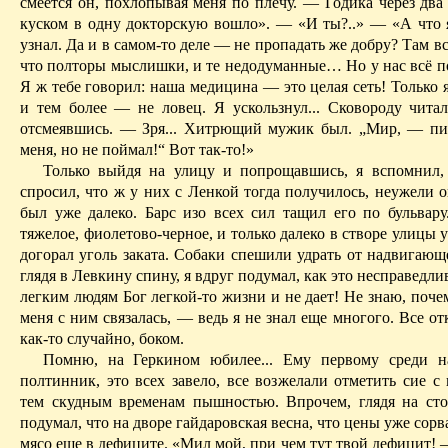
смеется он, по­хлопывая меня по плечу. — Годика через дв
куском в одну докторскую вошло». — «И ты?..» — «А что 
узнал. Да и в самом-то деле — не пропадать же добру? Там вс
что полторы мыслишки, и те недодуманные… Но у нас всё по
Я ж тебе говорил: наша медици­на — это целая сеть! Только 
и тем более — не ловец. Я ускольз­нул... Сковороду читал
отсмеявшись. — Зря... Хитрющий мужик был. „Мир, — п
меня, но не поймал!“ Вот так-то!»
Только выйдя на улицу и попрощавшись, я вспомнил,
спросил, что ж у них с Ленкой тогда получилось, неужели о
был уже далеко. Барс изо всех сил тащил его по бульвару
тяжелое, фиолетово-черное, и только далеко в створе улицы 
догорал уголь заката. Собаки спешили уд­рать от надвигающ
глядя в Левкину спину, я вдруг подумал, как это неспра­вед­л
легким людям Бог легкой-то жизни и не дает! Не знаю, поче
меня с ним связалась, — ведь я не знал еще многого. Все о
как-то случайно, боком.­
Помню, на Геркином юбилее... Ему первому среди н
полтин­ник, это всех завело, все возжелали отметить сие с
тем скудным временам пышностью. Впрочем, глядя на сто
подумал, что на дворе гайдаровская весна, что цены уже сорва
мясо еще в дефиците. «Мил мой, при чем тут твой дефицит! 