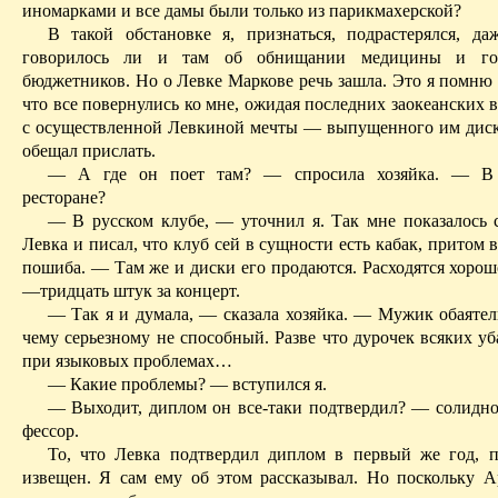
иномарками и все дамы были только из парикмахер­ской?
В такой обстановке я, признаться, подрастерялся, д
говорилось ли и там об обнищании медицины и гор
бюджетников. Но о Левке Маркове речь зашла. Это я помню 
что все повернулись ко мне, ожидая последних заокеанских в
с осуществленной Левкиной мечты — выпущенного им диск
обещал прислать.
— А где он поет там? — спросила хозяйка. — В 
ресторане?
— В русском клубе, — уточнил я. Так мне показалось с
Лев­ка и пи­сал, что клуб сей в сущности есть кабак, притом 
по­шиба. — Там же и диски его продаются. Расходятся хорошо
—тридцать штук за концерт.
— Так я и думала, — сказала хозяйка. — Мужик обая­тел
чему серьезному не способный. Разве что дурочек всяких уб
при языковых проблемах…
— Какие проблемы? — вступился я.
— Выходит, диплом он все-таки подтвердил? — солидно
фессор.
То, что Левка подтвердил диплом в первый же год, 
извещен. Я сам ему об этом рассказывал. Но поскольку 