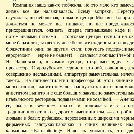
Компания наша как-то поблекла, но это мало кто замеча
жизнь все же налаживалась. Всему вопреки. Перестре
случилась, но небольшая, только в центре Мос­к­вы. Говорили
должаться не может, все нищают, но все продолжалось
прихорашиваться, ожи­вать, сперва пятнышками кафе и м
потом целыми пятнами — торговые центры теснили на о
море барахолок, захлестнувшее было все стадио­ны и площад
бюджетники один за дру­гим стали покупать подержанны
евроремонт — еврее не бывает! — сделался любимой темой и
На Чайковского, в самом центре, открылась вдруг час
профессора Стародубского, сервис в которой, гово­рили, д
совершенно неслыханный, аппаратура замечательная, излеч
та­кого... На пятидеся­тилетии профессора об этой клиник
много тостов, выпито немало французских вин и новомод
аппетитом выпито и с еще большим закушено замечательны
итальян­ского ресторана, по­даваемыми не хозяйкой, — Анечка
ее, была в вечернем платье и поднялась из-за стол
традиционного танго с дорогим именинником, — а строй
людьми в белых рубашках, перехва­ченных широкими черны
фирменных галстуках-бабочках и си­них нашивках на
карманом: «Ivan-kattering». Надо ль упоминать, что д