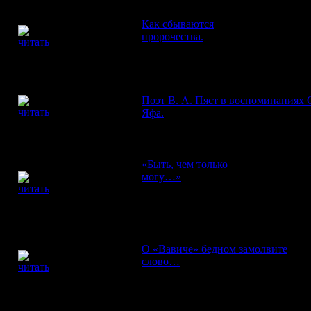
ИСТОРИЧЕСКИЕ ЧТЕНИЯ
Как сбываются
пророчества.
Французская револю
ЮРИЙ ЗЕЛЬДИЧ
Окончание.
МЕМУАРЫ XX ВЕКА
ЮРИЙ
Поэт В. А. Пяст в воспоминаниях О
ВИНОГРАДОВ,
Яфа.
ИГОРЬ ШАУБ
ЛЮДИ И СУДЬБЫ
«Быть, чем только
могу…»
Репрессированные ученые
ВИТАЛИЙ
ШЕНТАЛИНСКИЙ
писатели в судьбе Чистополя.
Публикация Татьяны Шенталинско
ТАКАЯ ВОТ ИСТОРИЯ
О «Вавиче» бедном замолвите
ГАЛИНА
слово…
К истории публикаций р
ВАСИЛЬКОВА
Бориса Житкова.
ЭССЕИСТИКА И КРИТИКА