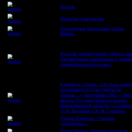
ЕЛЕНА
Печаль.
НЕВЗГЛЯДОВА
КОНСТАНТИН
Попытка соавторства.
АЗАДОВСКИЙ
Поэтическое богословие Елены
СЕРГЕЙ
СТРАТАНОВСКИЙ
Шварц.
УРОКИ ИЗЯЩНОЙ СЛОВЕСНОСТИ
Русский литературный герой в саке
КОНСТАНТИН
блёдамуровых панталонах и дыряв
ВАСИЛЬЕВ
циммермановской шляпе.
ХВАЛИТЬ НЕЛЬЗЯ РУГАТЬ
Елизавета Стюарт. «Об этом памят
уничтожить и годы счастья не
вольны…» Автографы 1941—1945 г
Е. В. КАПИНОС
фондах Государственного архива
Новосибирской области / Составит
О. В. Выдрина и И. В. Самарин.
Галина Илюхина. Станция
АЛЕКСАНДР
ЧИСТОБАЕВ
«Ахматовка».
Ренат Беккин. Дворник писателя