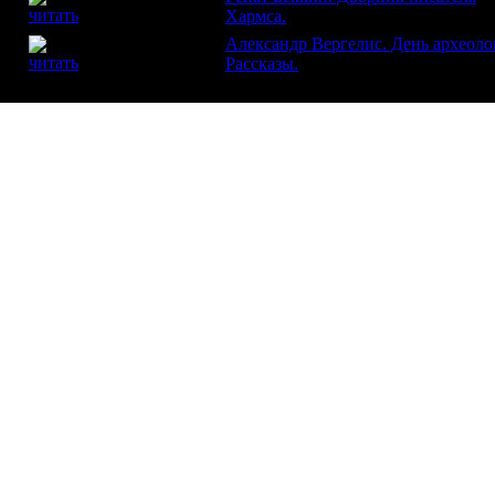
ФИЛИПП ХОРВАТ
Хармса.
Александр Вергелис. День археоло
МАРИНА
САВЕЛЬЕВА
Рассказы.