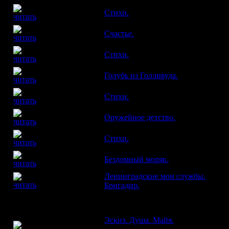
Стихи.
РИЧАРД ПАВЛОВ
Счастье.
Рассказ.
ИЛЬЯ ПРОЗОРОВ
ЕВГЕНИЙ
Стихи.
ЭРАСТОВ
ВЛАДИМИР
Голубь из Голливуда.
Рассказ.
СУТЫРИН
ДМИТРИЙ
Стихи.
ВИЛКОВ
ДМИТРИЙ
Оружейное детство.
Рассказ.
ГРИГОРЬЕВ
Стихи.
АНДРЕЙ СЕНОВ
АЛЕКСАНДР
Бездомный моряк.
Рассказ.
ПЕТРЯКОВ
Ленинградские мои службы.
ВЛАДИМИР
ГАНДЕЛЬСМАН
Бригадир.
Стихи.
НАШИ ПУБЛИКАЦИИ
Эскиз. Душа. Майя.
Публикация и