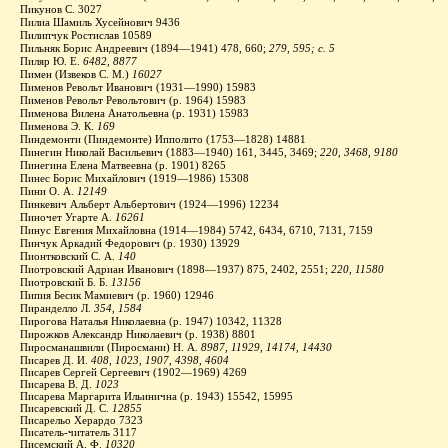
Пикунов С. 3027
Пилиа Шамиль Хусейнович 9436
Пилипчук Ростислав 10589
Пильняк Борис Андреевич (1894—1941) 478, 660;
279, 595; с. 5
Пиляр Ю. Е.
6482, 8877
Пимен (Извеков С. М.)
16027
Пименов Револьт Иванович (1931—1990) 15983
Пименов Револьт Револьтович (р. 1964) 15983
Пименова Вилена Анатольевна (р. 1931) 15983
Пименова Э. К.
169
Пиндемонти (Пиндемонте) Ипполито (1753—1828) 14881
Пинегин Николай Васильевич (1883—1940) 161, 3445, 3469;
220, 3468, 9180
Пинегина Елена Матвеевна (р. 1901) 8265
Пинес Борис Михайлович (1919—1986) 15308
Пини О. А.
12149
Пинкевич Альберт Альбертович (1924—1996) 12234
Пиночет Угарте А.
16261
Пинус Евгения Михайловна (1914—1984) 5742, 6434, 6710, 7131, 7159
Пинчук Аркадий Федорович (р. 1930) 13929
Пионтковский С. А.
140
Пиотровский Адриан Иванович (1898—1937) 875, 2402, 2551;
220, 11580
Пиотровский Б. Б.
13156
Пипия Бесик Мамиевич (р. 1960) 12946
Пиранделло Л.
354, 1584
Пирогова Наталья Николаевна (р. 1947) 10342, 11328
Пирожков Александр Николаевич (р. 1938) 8801
Пиросманашвили (Пиросмани) Н. А.
8987, 11929, 14174, 14430
Писарев Д. И.
408, 1023, 1907, 4398, 4604
Писарев Сергей Сергеевич (1902—1969) 4269
Писарева В. Д.
1023
Писарева Маргарита Ильинична (р. 1943) 15542, 15995
Писаревский Д. С.
12855
Писарельо Херардо 7323
Писатель-читатель 3117
Писемский А. Ф.
10320