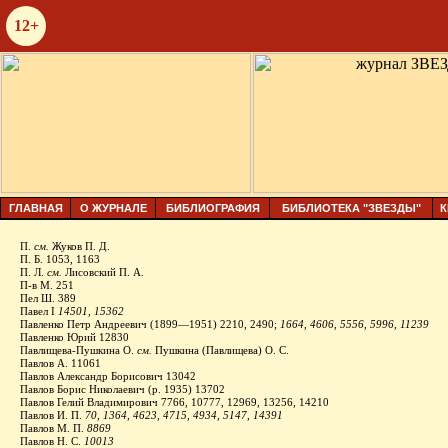
12+
ГЛАВНАЯ
О ЖУРНАЛЕ
БИБЛИОГРАФИЯ
БИБЛИОТЕКА "ЗВЕЗДЫ"
К
П.
см.
Жуков П. Д.
П. Б. 1053, 1163
П. Л.
см.
Лисовский П. А.
П‑в М. 251
Пел Ш. 389
Павел I
14501, 15362
Павленко Петр Андреевич (1899—1951) 2210, 2490;
1664, 4606, 5556, 5996, 11239
Павленко Юрий 12830
Павлищева-Пушкина О.
см.
Пушкина (Павлищева) О. С.
Павлов А. 11061
Павлов Александр Борисович 13042
Павлов Борис Николаевич (р. 1935) 13702
Павлов Гелий Владимирович 7766, 10777, 12969, 13256, 14210
Павлов И. П.
70, 1364, 4623, 4715, 4934, 5147, 14391
Павлов М. П.
8869
Павлов Н. С.
10013