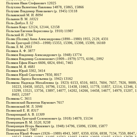
Полунин Иван Стефанович 12025
Полухина Валентина Павловна 14878, 15865, 15866
Полушко Владимир Николаевич (р. 1945) 13118
Полыковский М. И.
8094
Полынин В. М.
10321
Поль-Дюбуа Л.
52
Полькен Клаус 12124, 12144, 12158
Польская Евгения Борисовна (р. 1910) 11987
Польский И. 2764
Поляк (Полляк) Анна Александровна (1890—1980) 1955, 2129, 4331
Поляк Григорий (1943—1998) 15353, 15396, 15398, 15399, 16169
Поляк Л. М.
2933
Поляков А. Ф.
3877
Поляков Владимир Александрович (р. 1948) 13774
Поляков Владимир Соломонович (1909—1979) 5775, 6196,;
5992
Поляков Ефим Ильич 6606, 6824, 6941, 7465
Поляков М. Я.
4681
Поляков Юрий 3302, 3414
Поляков Юрий Сергеевич 7850, 8017
Полякова Лариса Васильевна (р. 1942) 13162
Полякова Надежда Михайловна (р. 1923) 6153, 6516, 6651, 7604, 7657, 7926, 9009,
10223, 10458, 10525, 10796, 11231, 11438, 11663, 11778, 11857, 12114, 12346, 1
13299, 13521, 13756, 13897, 14077, 14202, 14266, 14458, 14677, 14979, 15207, 1
8403, 12597
Полякова С. 3611
Поляновский Валентин Наумович 7617
Поляновский М. Л.
5046
Полянский Е. И.
8317
Помарницкий А. В.
11309
Померанц Григорий Соломонович (р. 1918) 14879, 15134
Померанцев В. М.
5520, 9238
Померанцев Игорь Яковлевич (р. 1948) 14796, 15096, 15300, 15877
Померанцева Г. 7087
Помозов Юрий Фомич (1926—1989) 4943, 5697, 6359, 6556, 6938, 7134, 7559, 8047, 