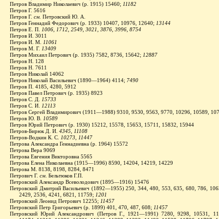
Петров Владимир Николаевич (р. 1915) 15460;
11182
Петров Г. 5616
Петров Г.
см.
Петровский Ю. А.
Петров Геннадий Федорович (р. 1933) 10407, 10976, 12640;
13144
Петров Е. П.
1006, 1712, 2549, 3021, 3876, 3996, 8754
Петров И. 3011
Петров И. М.
11061
Петров М. Г.
13409
Петров Михаил Петрович (р. 1935) 7582, 8736, 15642;
12887
Петров Н. 128
Петров Н. 7611
Петров Николай 14062
Петров Николай Васильевич (1890—1964) 4114;
7490
Петров П. 4185, 4280, 5912
Петров Павел Петрович (р. 1935) 8923
Петров С. Д.
15733
Петров С. И.
12113
Петров Сергей Владимирович (1911—1988) 9310, 9530, 9563, 9770, 10296, 10589, 10
Петров Ю. В.
10589
Петров Юрий Петрович (р. 1930) 15212, 15578, 15653, 15711, 15832, 15944
Петров-Бирюк Д. И.
4345, 11108
Петров-Водкин К. С.
10273, 11447
Петрова Александра Геннадиевна (р. 1964) 15572
Петрова Вера 9069
Петрова Евгения Викторовна 5565
Петрова Елена Николаевна (1915—1996) 8590, 14204, 14219, 14229
Петрова М. 8138, 8198, 8284, 8471
Петрович Г.
см
. Бельтюков Г.П.
Петровский Александр Всеволодович (1895—1916) 15476
Петровский Дмитрий Васильевич (1892—1955) 250, 344, 480, 553, 635, 680, 786, 1063
2429, 2536, 4241, 6821, 11759;
1201
Петровский Леонид Петрович 12255;
11457
Петровский Петр Григорьевич (р. 1899) 401, 470, 487, 608;
11457
Петровский Юрий Александрович (Петров Г., 1921—1991) 7280, 9298, 10531, 11