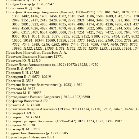
Пришвина В. Д.
11979
Пройдль Гюнтер (р. 1920) 9947
Прокопенко Ф. Д.
5040
Прокофьев Александр Андреевич (Николай, 1900—1971) 539, 861, 942, 1078, 1113,
1353, 1402, 1416, 1438, 1456, 1502, 1518, 1541, 1586, 1596, 1609, 1643, 1759, 178
2049, 2151, 2417, 2419, 2420, 2670, 2779, 2921, 3404, 3466, 3619, 3621, 3660, 373
3856, 3891, 3923, 4000, 4009, 4035, 4047, 4082, 4174, 4186, 4236, 4286, 4321, 437
4499, 4559, 4626, 4627, 4671, 4879, 4952, 4967, 5022, 5062, 5231, 5244, 5302, 545
5945, 6317, 6487, 6504, 6598, 6800, 7071, 7251, 7421, 7422, 7472, 7508, 7648, 771
8300, 8321, 8581, 8862, 8897, 8935, 9052, 9152, 9189, 9375, 9434, 9547, 9632
10000, 10191, 10344, 13660, 13956;
1354, 1373, 1462, 1930, 2169, 2600, 2761, 281
4332, 4544, 5949, 6216, 6262, 6999, 7444, 7531, 7690, 7784, 7846, 7960, 8786,
10990, 11122, 11221, 11360, 11381, 11882, 12102, 12530, 12531, 12955, 13184, 13
Прокофьев Николай
см.
Прокофьев А. А.
Прокушев Владимир Иванович 12771
Прокушев Ю. Л.
12110
Промет Лилли Александровна (р. 1922) 10672;
13258, 14250
Пропп В. Я.
6400
Пророков Б. И.
12730
Проскурин П. Л.
9072, 10919
Просяник И. 3503
Проталин Валентин Валентинович (р. 1933) 11962
Протасова М. 9877
Протасова М. П.
10855
Протодьяконов Василий Андреевич (1912—1993) 6890
Профессор Волосатов 3172
Проханов А. А.
13200
Прохватилов Валерий Алексеевич (1939—1998) 11714, 12170, 12808, 14673, 15247;
1
Проходцев Г. 6915
Прохоров Г. М.
12183
Прохоров Григорий Васильевич (1880—1942) 1023, 1223, 1377, 1396, 1907
Прощенок М. 5538
Проэктор Д. М.
13867
Прудков Олег Николаевич (р. 1922) 5585
Прусов Георгий Иванович 8561