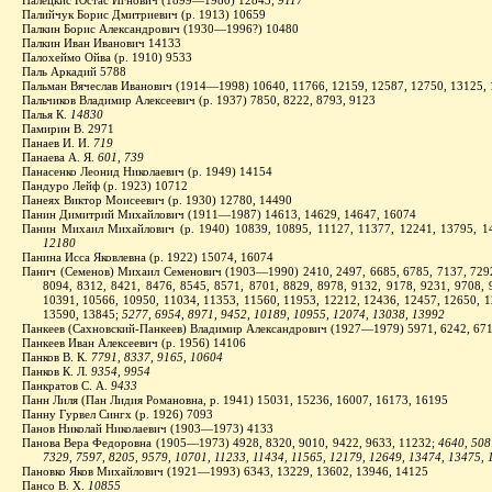
Палецкис Юстас Игнович (1899—1980) 12843;
9117
Палийчук Борис Дмитриевич (р. 1913) 10659
Палкин Борис Александрович (1930—1996?) 10480
Палкин Иван Иванович 14133
Палохеймо Ойва (р. 1910) 9533
Паль Аркадий 5788
Пальман Вячеслав Иванович (1914—1998) 10640, 11766, 12159, 12587, 12750, 13125, 
Пальчиков Владимир Алексеевич (р. 1937) 7850, 8222, 8793, 9123
Палья К.
14830
Памирин В. 2971
Панаев И. И.
719
Панаева А. Я.
601, 739
Панасенко Леонид Николаевич (р. 1949) 14154
Пандуро Лейф (р. 1923) 10712
Панеях Виктор Моисеевич (р. 1930) 12780, 14490
Панин Димитрий Михайлович (1911—1987) 14613, 14629, 14647, 16074
Панин Михаил Михайлович (р. 1940) 10839, 10895, 11127, 11377, 12241, 13795, 1
12180
Панина Исса Яковлевна (р. 1922) 15074, 16074
Панич (Семенов) Михаил Семенович (1903—1990) 2410, 2497, 6685, 6785, 7137, 7292
8094, 8312, 8421, 8476, 8545, 8571, 8701, 8829, 8978, 9132, 9178, 9231, 9708, 
10391, 10566, 10950, 11034, 11353, 11560, 11953, 12212, 12436, 12457, 12650, 1
13590, 13845;
5277, 6954, 8971, 9452, 10189, 10955, 12074, 13038, 13992
Панкеев (Сахновский-Панкеев) Владимир Александрович (1927—1979) 5971, 6242, 671
Панкеев Иван Алексеевич (р. 1956) 14106
Панков В. К.
7791, 8337, 9165, 10604
Панков К. Л.
9354, 9954
Панкратов С. А.
9433
Панн Лиля (Пан Лидия Романовна, р. 1941) 15031, 15236, 16007, 16173, 16195
Панну Гурвел Сингх (р. 1926) 7093
Панов Николай Николаевич (1903—1973) 4133
Панова Вера Федоровна (1905—1973) 4928, 8320, 9010, 9422, 9633, 11232;
4640, 508
7329, 7597, 8205, 9579, 10701, 11233, 11434, 11565, 12179, 12649, 13474, 13475, 
Пановко Яков Михайлович (1921—1993) 6343, 13229, 13602, 13946, 14125
Пансо В. Х.
10855