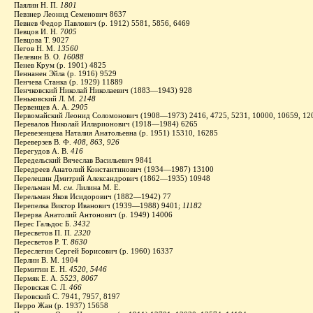
Паялин Н. П.
1801
Певзнер Леонид Семенович 8637
Певнев Федор Павлович (р. 1912) 5581, 5856, 6469
Певцов И. Н.
7005
Певцова Т. 9027
Пегов Н. М.
13560
Пелевин В. О.
16088
Пенев Крум (р. 1901) 4825
Пеннанен Эйла (р. 1916) 9529
Пенчева Станка (р. 1929) 11889
Пенчковский Николай Николаевич (1883—1943) 928
Пеньковский Л. М.
2148
Первенцев А. А.
2905
Первомайский Леонид Соломонович (1908—1973) 2416, 4725, 5231, 10000, 10659, 12
Перевалов Николай Илларионович (1918—1984) 6265
Перевезенцева Наталия Анатольевна (р. 1951) 15310, 16285
Переверзев В. Ф.
408, 863, 926
Перегудов А. В.
416
Передельский Вячеслав Васильевич 9841
Передреев Анатолий Константинович (1934—1987) 13100
Перелешин Дмитрий Александрович (1862—1935) 10948
Перельман М.
см.
Лилина М. Е.
Перельман Яков Исидорович (1882—1942) 77
Перепелка Виктор Иванович (1939—1988) 9401;
11182
Перерва Анатолий Антонович (р. 1949) 14006
Перес Гальдос Б.
3432
Пересветов П. П.
2320
Пересветов Р. Т.
8630
Переслегин Сергей Борисович (р. 1960) 16337
Перлин В. М. 1904
Пермитин Е. Н.
4520, 5446
Пермяк Е. А.
5523, 8067
Перовская С. Л.
466
Перовский С. 7941, 7957, 8197
Перро Жан (р. 1937) 15658