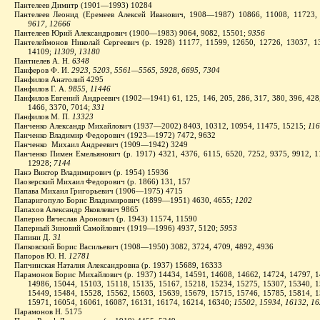
Пантелеев Димитр (1901—1993) 10284
Пантелеев Леонид (Еремеев Алексей Иванович, 1908—1987) 10866, 11008, 11723,
9617, 12666
Пантелеев Юрий Александрович (1900—1983) 9064, 9082, 15501;
9356
Пантелеймонов Николай Сергеевич (р. 1928) 11177, 11599, 12650, 12726, 13037, 1
14109;
11309, 13180
Пантиелев А. Н.
6348
Панферов Ф. И.
2923, 5203, 5561—5565, 5928, 6695, 7304
Панфилов Анатолий 4295
Панфилов Г. А.
9855, 11446
Панфилов Евгений Андреевич (1902—1941) 61, 125, 146, 205, 286, 317, 380, 396, 428,
1466, 3370, 7014;
331
Панфилов М. П.
13323
Панченко Александр Михайлович (1937—2002) 8403, 10312, 10954, 11475, 15215;
116
Панченко Владимир Федорович (1923—1972) 7472, 9632
Панченко Михаил Андреевич (1909—1942) 3249
Панченко Пимен Емельянович (р. 1917) 4321, 4376, 6115, 6520, 7252, 9375, 9912, 1
12928;
7144
Панэ Виктор Владимирович (р. 1954) 15936
Паозерский Михаил Федорович (р. 1866) 131, 157
Папава Михаил Григорьевич (1906—1975) 4715
Папаригопуло Борис Владимирович (1899—1951) 4630, 4655;
1202
Папахов Александр Яковлевич 9865
Паперно Вячеслав Аронович (р. 1943) 11574, 11590
Паперный Зиновий Самойлович (1919—1996) 4937, 5120;
5953
Папини Д.
31
Папковский Борис Васильевич (1908—1950) 3082, 3724, 4709, 4892, 4936
Папоров Ю. Н.
12781
Папчинская Наталия Александровна (р. 1937) 15689, 16333
Парамонов Борис Михайлович (р. 1937) 14434, 14591, 14608, 14662, 14724, 14797, 1
14986, 15044, 15103, 15118, 15135, 15167, 15218, 15234, 15275, 15307, 15340, 1
15449, 15484, 15528, 15562, 15603, 15639, 15679, 15715, 15746, 15785, 15814, 1
15971, 16054, 16061, 16087, 16131, 16174, 16214, 16340;
15502,
15934, 16132, 1
Парамонов Н. 5175