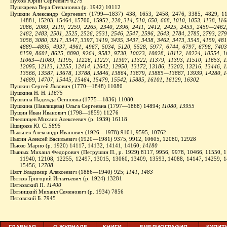
Пухов Юрий Сергеевич 6279
Пушкарева Вера Степановна (р. 1942) 10112
Пушкин Александр Сергеевич (1799—1837) 438, 1653, 2458, 2476, 3385, 4829, 11
14881, 15203, 15464, 15700, 15952;
220, 314, 510, 650, 668, 1010, 1053, 1138, 116
2086, 2089, 2119, 2259, 2265, 2340, 2396, 2411, 2412, 2425, 2453, 2459—246
2482, 2483, 2501, 2525, 2526, 2531, 2546, 2547, 2596, 2643, 2784, 2785, 2793, 279
3058, 3080, 3217, 3347, 3397, 3419, 3435, 3437, 3438, 3462, 3473, 3545, 4159, 481
4889—4895, 4937, 4961, 4967, 5034, 5120, 5528, 5977, 6744, 6797, 6798, 7403
8159, 8601, 8625, 8890, 9264, 9582, 9730, 10023, 10028, 10112, 10224, 10554, 1
11063—11089, 11195, 11226, 11227, 11307, 11322, 11379, 11393, 11510, 11653, 1
12095, 12113, 12255, 12414, 12642, 12950, 13172, 13186, 13203, 13216, 13446, 1
13566, 13587, 13678, 13788, 13846, 13864, 13879, 13885—13887, 13939, 14280, 1
14689, 14707, 15445, 15464, 15479, 15542, 15885, 16101, 16129, 16302
Пушкин Сергей Львович (1770—1848) 11080
Пушкина Н. Н.
11675
Пушкина Надежда Осиповна (1775—1836) 11080
Пушкина (Павлищева) Ольга Сергеевна (1797—1868) 14894;
11080, 13955
Пущин Иван Иванович (1798—1859) 11276
Пчелинцев Михаил Алексеевич (р. 1939) 16118
Пширков Ю. С.
5895
Пыльнев Александр Иванович (1926—1978) 9101, 9595, 10762
Пысин Алексей Васильевич (1920—1981) 9375, 9912, 10605, 12080, 12928
Пьюзо Марио (р. 1920) 14117, 14132, 14141, 14160;
14180
Пьяных Михаил Федорович (Петрушин П., р. 1929) 8117, 9956, 9978, 10466, 11550, 1
11940, 12108, 12255, 12497, 13015, 13060, 13409, 13593, 14088, 14147, 14259, 1
15456;
12708
Пяст Владимир Алексеевич (1886—1940) 925;
1141, 1483
Пятков Григорий Игнатьевич (р. 1924) 13281
Пятковский П.
11400
Пятницкий Михаил Семенович (р. 1934) 7856
Пятовский Б. 7945