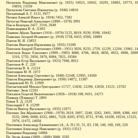
Пискунов Владимир Максимович (р. 1925) 10025, 10042, 10291, 10683, 10775, 10
14810;
13556
Пискунова Светлана Ильинична (р. 1946) 14810
Письменный А. Г.
3131, 9477
Пичков Алексей Ильич (р. 1934) 7452, 7582
Пичугин Николай Алексеевич (1890—1978) 3091
Пла‑и‑Бельтран 2427, 2516, 2649
Плавильщиков В. А.
11403
Плавник Абрам Львович (1916—1979) 5125, 8019, 9539, 9598, 10442
Плавскин Захарий Исаакович (р. 1918) 5758, 6455, 6566, 10884
Платов М. И.
13853
Платова Виктория Израилевна (р. 1935) 15208
Платонов Андрей Платонович (1899—1951) 3026, 9235;
2759, 11239, 12204, 13961, 14
Платонов Борис Елисеевич (1909—1983) 4686, 4706, 4818, 4850, 4925, 4986, 5000
5310, 5735, 5950, 5970, 6084, 7825, 10584
Платонов Егор Васильевич (р. 1923) 7946, 8012
Платонов Ф. С.
220
Платонова В. А.
15214
Платошкин М. Н.
1073
Плахов Александр Сергеевич (р. 1948) 12548, 12995, 14569
Плахов Владимир Дмитриевич (р. 1930) 14872, 15387
Плашевский Ю. П.
12969
Плескачевский Михаил Григорьевич 11727, 11830, 12290, 12650, 13121, 13702
Плетикос Энли 12261
Плеханов Георгий Валентинович (1856—1918) 108;
9431, 14271
Пливьер (Пливиер) Т.
1804
Плиев Х. Д.
2529
Плисецкий Г. Б.
15299
Плисов Виктор Васильевич (р. 1935) 12071
Плоткин Лев Абрамович (1906—1978) 2619, 2697, 3240, 3263, 3491, 3699, 4386, 4417
5532, 5896, 6008, 6322, 6882, 7528, 8205, 8705, 8751, 9740, 10108, 10516, 11525
5976, 11475, 14056
Плотников Александр Евлампиевич (А.; А. П.) 31, 51, 83, 138, 140, 168, 169, 220
Плотников Александр Николаевич (р. 1931) 13512
Плющиков Владимир 14066
По Эдгар Аллан (1809—1849) 3066;
3205