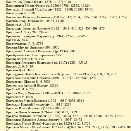
Похитонов Даниил Ильич (1878—1957) 4048
Поцхишвили Морис Фомич (р. 1930) 10750, 12569, 13124
Почивалин Николай Михайлович (1921—1988) 10365;
10400
Пошерстник Б. 6628
Пошехонов Всеволод Ефимович (1907—1942) 2054, 3735, 3746, 3767, 11207;
11930
Поярков Игорь Николаевич 10964, 11188
Правдич А. 1848
Правдухин Валериан Павлович (1892—1939) 413, 420, 457, 469;
470
Прасолов А. Т.
12182, 13406
Прашкевич Геннадий Мартович (р. 1941) 12520;
12869
Превер Ж.
8037
Предтеченский А. В.
3786
Презент Михаил Яковлевич 308;
1838
Преловский Анатолий Васильевич (р. 1934) 6802
Преображенская Нина Сергеевна 2355
Преображенский Е. А.
140
Пресняков Александр Васильевич (р. 1917) 11254;
12345
Престес Л.‑К.
5410
Престон Д.‑Х.
3402
Приблудный Иван (Овчаренко Яков Петрович, 1905—1937) 95, 290, 859;
291
Привалова Екатерина Петровна (1891—1977) 3912, 3962;
4234
Приветский-Шкодов В. Н. 7938
Пригоников Аркадий Исаевич 12826
Прийма К. И.
10777
Прийма Федор Яковлевич (1909—1993) 6511, 10078;
7922
Прилежаев В. 6896
Прилежаева Мария Павловна (1903—1989) 6291, 6311
Примакин Николай Федорович (р. 1915) 5217
Принцев Юзеф Янушевич (1922—1989) 8120
Пристли Джон Бойнтон (1894—1984) 3121;
3129
Притула Дмитрий Натанович (р. 1939) 10298, 15210, 15819, 16181;
11675, 12726
Приходько Владимир Александрович (р. 1935) 13472
Приходько Петро (Петр) Федорович (р. 1920) 9912, 11729
Пришвин Михаил Михайлович (1873—1954) 822;
617, 764, 2171, 3475, 6395, 8424, 8