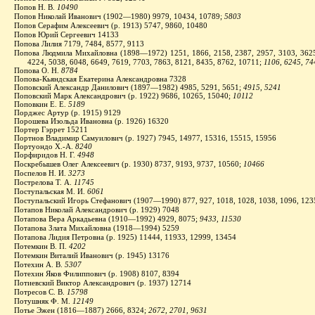
Попов Н. В.
10490
Попов Николай Иванович (1902—1980) 9979, 10434, 10789;
5803
Попов Серафим Алексеевич (р. 1913) 5747, 9860, 10480
Попов Юрий Сергеевич 14133
Попова Лилия 7179, 7484, 8577, 9113
Попова Людмила Михайловна (1898—1972) 1251, 1866, 2158, 2387, 2957, 3103, 3625
4224, 5038, 6048, 6649, 7619, 7703, 7863, 8121, 8435, 8762, 10711;
1106, 6245, 74
Попова О. Н.
8784
Попова-Кьяндская Екатерина Александровна 7328
Поповский Александр Данилович (1897—1982) 4985, 5291, 5651;
4915, 5241
Поповский Марк Александрович (р. 1922) 9686, 10265, 15040;
10112
Поповкин Е. Е.
5189
Порджес Артур (р. 1915) 9129
Порошева Изольда Ивановна (р. 1926) 16320
Портер Гэррет 15211
Портнов Владимир Самуилович (р. 1927) 7945, 14977, 15316, 15515, 15956
Портуондо Х.-А.
8240
Порфиридов Н. Г.
4948
Поскребышев Олег Алексеевич (р. 1930) 8737, 9193, 9737, 10560;
10466
Поспелов Н. И.
3273
Пострелова Т. А.
11745
Поступальская М. И.
6061
Поступальский Игорь Стефанович (1907—1990) 877, 927, 1018, 1028, 1038, 1096, 123
Потапов Николай Александрович (р. 1929) 7048
Потапова Вера Аркадьевна (1910—1992) 4929, 8075;
9433, 11530
Потапова Злата Михайловна (1918—1994) 5259
Потапова Лидия Петровна (р. 1925) 11444, 11933, 12999, 13454
Потемкин В. П.
4202
Потемкин Виталий Иванович (р. 1945) 13176
Потехин А. В.
5307
Потехин Яков Филиппович (р. 1908) 8107, 8394
Потиевский Виктор Александрович (р. 1937) 12714
Потресов С. В.
15798
Потушняк Ф. М.
12149
Потье Эжен (1816—1887) 2666, 8324;
2672, 2701, 9631