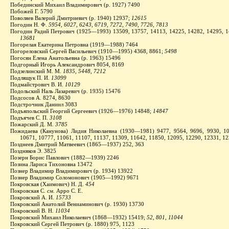
Побединский Михаил Владимирович (р. 1927) 7490
Побожей Г. 5790
Поволяев Валерий Дмитриевич (р. 1940) 12937;
12615
Погодин Н. Ф.
5954, 6027, 6243, 6719, 7272, 7490, 7726, 7813
Погодин Радий Петрович (1925—1993) 13509, 13757, 14113, 14225, 14282, 14295, 
13681
Погорелая Екатерина Петровна (1919—1988) 7464
Погореловский Сергей Васильевич (1910—1995) 4368, 8861;
5498
Погосян Елена Анатольевна (р. 1963) 15496
Подгорный Игорь Александрович 8054, 8169
Подзелинский М. М.
1835, 5448, 7212
Подлящук П. И.
13099
Подмайстрович В. И.
10129
Подольский Наль Лазаревич (р. 1935) 15476
Подсосов А. 8274, 8630
Подстрочник Даниил 3083
Подъяпольский Георгий Сергеевич (1926—1976) 14848;
14847
Подъячев С. П.
3108
Пожарский Д. М.
3785
Пожидаева (Канунова) Лидия Николаевна (1930—1981) 9477, 9564, 9696, 9930, 10
10671, 10777, 11061, 11107, 11137, 11309, 11642, 11850, 12095, 12290, 12331, 1
Позднеев Дмитрий Матвеевич (1865—1937) 252, 363
Поздняков Э. 3825
Позерн Борис Павлович (1882—1939) 2246
Позина Лариса Тихоновна 13472
Познер Владимир Владимирович (р. 1934) 13922
Познер Владимир Соломонович (1905—1992) 9671
Покровская (Хаимович) Н. Д.
454
Покровская С.
см.
Арро С. Е.
Покровский А. И.
15733
Покровский Анатолий Вениаминович (р. 1930) 13730
Покровский В. Н.
11034
Покровский Михаил Николаевич (1868—1932) 15419;
52, 801, 11044
Покровский Сергей Петрович (р. 1880) 975, 1123