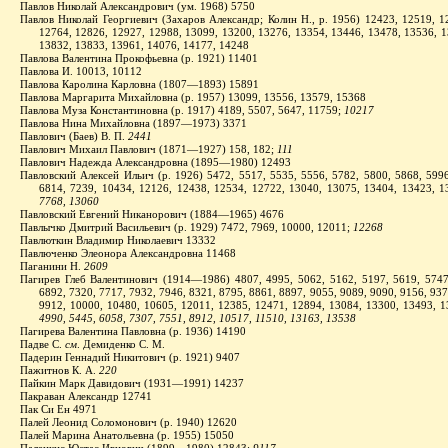
Павлов Николай Александрович (ум. 1968) 5750
Павлов Николай Георгиевич (Захаров Александр; Колин Н., р. 1956) 12423, 12519, 1
12764, 12826, 12927, 12988, 13099, 13200, 13276, 13354, 13446, 13478, 13536, 1
13832, 13833, 13961, 14076, 14177, 14248
Павлова Валентина Прокофьевна (р. 1921) 11401
Павлова И. 10013, 10112
Павлова Каролина Карловна (1807—1893) 15891
Павлова Маргарита Михайловна (р. 1957) 13099, 13556, 13579, 15368
Павлова Муза Константиновна (р. 1917) 4189, 5507, 5647, 11759;
10217
Павлова Нина Михайловна (1897—1973) 3371
Павлович (Баев) В. П.
2441
Павлович Михаил Павлович (1871—1927) 158, 182;
111
Павлович Надежда Александровна (1895—1980) 12493
Павловский Алексей Ильич (р. 1926) 5472, 5517, 5535, 5556, 5782, 5800, 5868, 5996
6814, 7239, 10434, 12126, 12438, 12534, 12722, 13040, 13075, 13404, 13423, 1
7768, 13060
Павловский Евгений Никанорович (1884—1965) 4676
Павлычко Дмитрий Васильевич (р. 1929) 7472, 7969, 10000, 12011;
12268
Павлюткин Владимир Николаевич 13332
Павлюченко Элеонора Александровна 11468
Паганини Н.
2609
Пагирев Глеб Валентинович (1914—1986) 4807, 4995, 5062, 5162, 5197, 5619, 5747
6892, 7320, 7717, 7932, 7946, 8321, 8795, 8861, 8897, 9055, 9089, 9090, 9156, 937
9912, 10000, 10480, 10605, 12011, 12385, 12471, 12894, 13084, 13300, 13493, 1
4990, 5445, 6058, 7307, 7551, 8912, 10517, 11510, 13163, 13538
Пагирева Валентина Павловна (р. 1936) 14190
Падве С.
см
. Демиденко С. М.
Падерин Геннадий Никитович (р. 1921) 9407
Пажитнов К. А.
220
Пайкин Марк Давидович (1931—1991) 14237
Пакраван Александр 12741
Пак Си Ен 4971
Палей Леонид Соломонович (р. 1940) 12620
Палей Марина Анатольевна (р. 1955) 15050