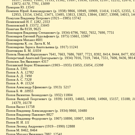
10517, 10983, 11001, 11195, 11562, 11697, 11850, 12059, 12107, 12212, 12670, 1
13972;
6170, 7791, 13099
Поморин Ю.
13541
Помпеев Юрий Александрович (р. 1938) 9866, 10949, 10969, 11414, 11425, 12355, 1
12953, 13154, 13452, 13471, 13495, 13813, 13825, 13844, 13857, 13998, 14015, 1
Помухин Владимир Петрович (1921—1985) 13742
Помяловский Н. Г.
1282, 2353
Понизовский Б.
15572, 15645
Поничан Ян 8159, 9625
Пономарев Владимир Степанович (р. 1934) 6796, 7602, 7652, 7690, 7751
Пономарев Евгений Рудольфович (р. 1975) 15661, 15967
Пономарев Михаил 4601
Пономарева К.
см.
Ласта К. М.
Пономарева Лариса Анатольевна (р. 1917) 11241
Понтекорво Б. М.
11034
Попель Николай Кириллович 7641, 7663, 7686, 7697, 7721, 8392, 8414, 8444, 8477, 85
Поперечный Анатолий Григорьевич (р. 1934) 7016, 7319, 7464, 7551, 7606, 9436, 981
Попилов Лев Яковлевич 4317
Поплавский Борис Юлианович (1903—1935) 15053;
15054, 15398
Попов А. 5391
Попов А. А.
12782
Попов А. Д.
7490
Попов А. С.
7328
Попов А. Ф.
11524
Попов Александр Ефимович (р. 1913)
5217
Попов Б. Ф.
10955
Попов Валентин Леонидович (р. 1932) 11804
Попов Валерий Георгиевич (р. 1939) 14183, 14665, 14900, 14960, 15157, 15188;
10
14379, 16178
Попов Васил 11758
Попов Владимир Александрович (р. 1934) 9860, 10480
Попов Владимир Павлович 8827
Попов Владимир Федорович (р. 1907) 10890, 10907, 10924
Попов И. И.
111
Попов Леонид Андреевич (1919—1990) 12888
Попов М. 8462, 8464
Попов Михаил Яковлевич 7882, 12541