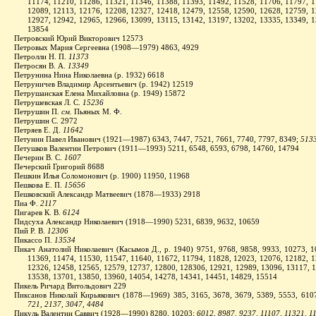
11174, 11210, 11286, 11321, 11346, 11388, 11393, 11492, 11528, 11706, 11797, 1
12089, 12113, 12176, 12208, 12327, 12418, 12479, 12558, 12590, 12628, 12759, 1
12927, 12942, 12965, 12966, 13099, 13115, 13142, 13197, 13202, 13335, 13349, 1
13854
Петровский Юрий Викторович 12573
Петровых Мария Сергеевна (1908—1979) 4863, 4929
Петролли Н. П.
11373
Петросян В. А.
13349
Петрунина Нина Николаевна (р. 1932) 6618
Петруничев Владимир Арсентьевич (р. 1942) 12519
Петрушанская Елена Михайловна (р. 1949) 15872
Петрушевская Л. С.
15236
Петрушин П.
см.
Пьяных М. Ф.
Петрушин С. 2972
Петряев Е. Д.
11642
Петунин Павел Иванович (1921—1987) 6343, 7447, 7521, 7661, 7740, 7797, 8349;
513
Петушков Валентин Петрович (1911—1993) 5211, 6548, 6593, 6798, 14760, 14794
Печерин В. С.
1607
Печерский Григорий 8688
Пешкин Илья Соломонович (р. 1900) 11950, 11968
Пешкова Е. П.
15656
Пешковский Александр Матвеевич (1878—1933) 2918
Пиа Ф.
2117
Пигарев К. В.
6124
Пидсуха Александр Николаевич (1918—1990) 5231, 6839, 9632, 10659
Пий Р. В.
12306
Пикассо П.
13534
Пикач Анатолий Николаевич (Касымов Д., р. 1940) 9751, 9768, 9858, 9933, 10273, 1
11369, 11474, 11530, 11547, 11640, 11672, 11794, 11828, 12023, 12076, 12182, 1
12326, 12458, 12565, 12579, 12737, 12800, 12830б, 12921, 12989, 13096, 13117, 
13538, 13701, 13850, 13960, 14054, 14278, 14341, 14451, 14829, 15514
Пикель Ричард Витольдович 229
Пиксанов Николай Кирьякович (1878—1969) 385, 3165, 3678, 3679, 5389, 5553, 6107
721, 2137,
3047, 4484
Пикуль Валентин Саввич (1928—1990) 8280, 10203;
6012, 8987, 9237, 11107, 11321, 1