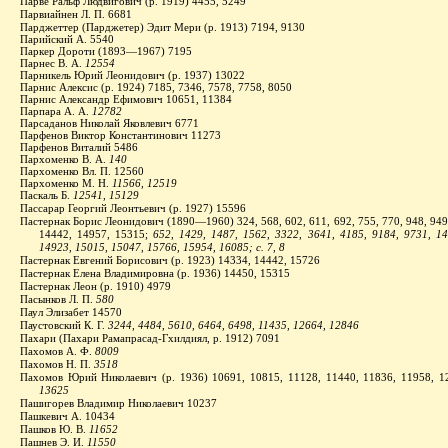
Парве Ральф Людвигович (р. 1919) 4455, 5249
Парвиайнен Л. П. 6681
Парджеттер (Парджетер) Эдит Мери (р. 1913) 7194, 9130
Парийский А. 5540
Паркер Дороти (1893—1967) 7195
Парнес В. А.
12554
Парникель Юрий Леонидович (р. 1937) 13022
Парнис Алексис (р. 1924) 7185, 7346, 7578, 7758, 8050
Парнис Александр Ефимович 10651, 11384
Парпара А. А.
12782
Парсаданов Николай Яковлевич 6771
Парфенов Виктор Константинович 11273
Парфенов Виталий 5486
Пархоменко В. А.
140
Пархоменко Вл. П. 12560
Пархоменко М. Н.
11566, 12519
Паскаль Б.
12541, 15129
Пассарар Георгий Леонтьевич (р. 1927) 15596
Пастернак Борис Леонидович (1890—1960) 324, 568, 602, 611, 692, 755, 770, 948, 949
14442, 14957, 15315;
652, 1429, 1487, 1562, 3322, 3641, 4185, 9184, 9731, 
14923, 15015, 15047, 15766, 15954, 16085; с. 7, 8
Пастернак Евгений Борисович (р. 1923) 14334, 14442, 15726
Пастернак Елена Владимировна (р. 1936) 14450, 15315
Пастернак Леон (р. 1910) 4979
Пасынков Л. П.
580
Паул Элизабет 14570
Паустовский К. Г.
3244, 4484, 5610, 6464, 6498, 11435, 12664, 12846
Пахари (Пахари Рамапрасад-Гхилдиял, р. 1912) 7091
Пахомов А. Ф.
8009
Пахомов Н. П.
3518
Пахомов Юрий Николаевич (р. 1936) 10691, 10815, 11128, 11440, 11836, 11958, 
13625
Пашигорев Владимир Николаевич 10237
Пашкевич А. 10434
Пашков Ю. В.
11652
Пашнев Э. И.
11550