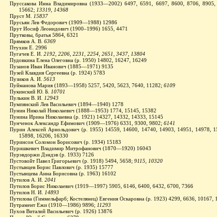
Пруссакова Инна Владимировна (1933—2002) 6497, 6591, 6697, 8600, 8706, 8905, 
15662;
13319, 14368
Пруст М.
15837
Прусьян Лев Федорович (1909—1988) 12986
Прут Иосиф Леонидович (1900–1996) 1655, 4471
Прутковы, братья 5864, 6321
Прямков А. В.
6369
Птухин Е. 2996
Пугачев Е. И.
2192, 2206, 2231, 2254, 2651, 3437, 13804
Пудовкина Елена Олеговна (р. 1950) 14802, 16247, 16249
Пузанов Иван Иванович (1885—1971) 9135
Пузей Клавдия Сергеевна (р. 1924) 5783
Пузиков А. И.
5613
Пуйманова Мария (1893—1958) 5257, 5420, 5623, 7640, 11282;
6109
Пукинский Ю. Б.
10701
Пулькин В. И.
12943
Пумпянский Лев Васильевич (1894—1940) 1278
Пунин Николай Николаевич (1888—1953) 1774, 15145, 15382
Пунина Ирина Николаевна (р. 1921) 14327, 14332, 14333, 15145
Пунченок Александр Ефимович (1909—1976) 6331, 9300, 9802;
6141
Пурин Алексей Арнольдович (р. 1955) 14559, 14600, 14740, 14903, 14951, 14978, 1
15898, 16206, 16330
Пуринсон Соломон Борисович (р. 1934) 15183
Пуришкевич Владимир Митрофанович (1870—1920) 16043
Пурэвдоржи Дэндэв (р. 1933) 7126
Пустовойт Павел Григорьевич (р. 1918) 5494, 5658;
9115, 10320
Пустынцев Борис Павлович (р. 1935) 15777
Пустынцева Анна Борисовна (р. 1963) 16102
Путилов А. И.
2041
Путилов Борис Николаевич (1919—1997) 5905, 6146, 6400, 6432, 6700, 7366
Путилов Н. И.
14893
Путилова (Гиммельфарб; Костелянец) Евгения Оскаровна (р. 1923) 4299, 6636, 10167, 
Путрамент Ежи (1910—1986) 9896;
11293
Пухов Виталий Васильевич (р. 1926) 13876