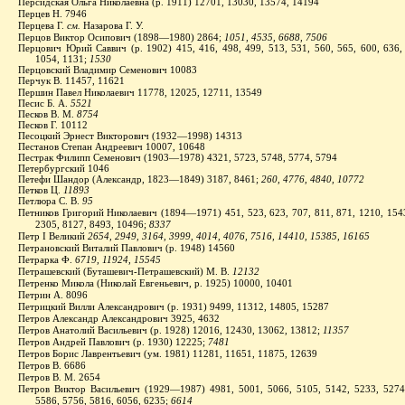
Персидская Ольга Николаевна (р. 1911) 12701, 13030, 13574, 14194
Перцев Н. 7946
Перцева Г.
см.
Назарова Г. У.
Перцов Виктор Осипович (1898—1980) 2864;
1051, 4535, 6688, 7506
Перцович Юрий Саввич (р. 1902) 415, 416, 498, 499, 513, 531, 560, 565, 600, 636, 
1054, 1131;
1530
Перцовский Владимир Семенович 10083
Перчук В. 11457, 11621
Першин Павел Николаевич 11778, 12025, 12711, 13549
Песис Б. А.
5521
Песков В. М.
8754
Песков Г. 10112
Песоцкий Эрнест Викторович (1932—1998) 14313
Пестанов Степан Андреевич 10007, 10648
Пестрак Филипп Семенович (1903—1978) 4321, 5723, 5748, 5774, 5794
Петербургский 1046
Петефи Шандор (Александр, 1823—1849) 3187, 8461;
260,
4776, 4840, 10772
Петков Ц.
11893
Петлюра С. В.
95
Петников Григорий Николаевич (1894—1971) 451, 523, 623, 707, 811, 871, 1210, 1543
2305, 8127, 8493, 10496;
8337
Петр I Великий
2654, 2949, 3164, 3999, 4014, 4076, 7516, 14410, 15385, 16165
Петрановский Виталий Павлович (р. 1948) 14560
Петрарка Ф.
6719, 11924, 15545
Петрашевский (Буташевич-Петрашевский) М. В.
12132
Петренко Микола (Николай Евгеньевич, р. 1925) 10000, 10401
Петрин А. 8096
Петрицкий Вилли Александрович (р. 1931) 9499, 11312, 14805, 15287
Петров Александр Александрович 3925, 4632
Петров Анатолий Васильевич (р. 1928) 12016, 12430, 13062, 13812;
11357
Петров Андрей Павлович (р. 1930) 12225;
7481
Петров Борис Лаврентьевич (ум. 1981) 11281, 11651, 11875, 12639
Петров В. 6686
Петров В. М. 2654
Петров Виктор Васильевич (1929—1987) 4981, 5001, 5066, 5105, 5142, 5233, 5274
5586, 5756, 5816, 6056, 6235;
6614