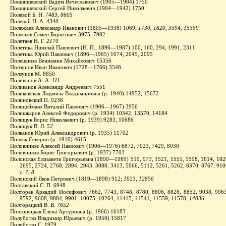
Покшишевский Вадим Вячеславович (1905—1984) 1750
Покшишевский Сергей Николаевич (1904—1942) 1750
Полевой Б. Н.
7483, 8605
Полевой Н. А.
4340
Полежаев Александр Иванович (1805—1938) 1069;
1730, 1820, 3594, 15359
Полесьев Семен Борисович 3975, 7982
Полетаев Н. Г.
2170
Полетика Николай Павлович (Н. П., 1896—1987) 100, 160, 294, 1991, 2311
Полетика Юрий Павлович (1896—1965) 1074, 2045, 2095
Полещиков Вениамин Михайлович 15356
Ползунов Иван Иванович (1728—1766) 3548
Ползунов М. 8850
Поливанов А. А.
111
Поликанов Александр Андреевич 7551
Поликовская Людмила Владимировна (р. 1940) 14952, 15672
Полиновский П. 9238
Полицеймако Виталий Павлович (1906—1967) 3956
Полишкаров Алексей Федорович (р. 1934) 10342, 13570, 14184
Полищук Борис Николаевич (р. 1939) 9283, 10686
Полищук В. Л.
52
Полканов Юрий Александрович (р. 1935) 11702
Полляк Северин (р. 1910) 4615
Половников Алексей Павлович (1906—1976) 6872, 7023, 7429, 8030
Половников Борис Григорьевич (р. 1937) 7703
Полонская Елизавета Григорьевна (1890—1969) 519, 973, 1521, 1551, 1598, 1614, 1828
2695, 2724, 2768, 2894, 2943, 3088, 3413, 5066, 5112, 5261, 5262, 8370, 8767, 91
с. 7, 8
Полонский Яков Петрович (1819—1898) 912;
1023, 12856
Полтавский С. П. 6948
Полторак Аркадий Иосифович 7662, 7743, 8748, 8780, 8806, 8828, 8852, 9038, 9063
9592, 9608, 9884, 9901, 10075, 10264, 11415, 11541, 11559, 11578;
14036
Полторацкий В. В.
7652
Полторецкая Елена Артуровна (р. 1966) 16183
Полуботко Владимир Юрьевич (р. 1950) 15817
Полуботко С. 1979