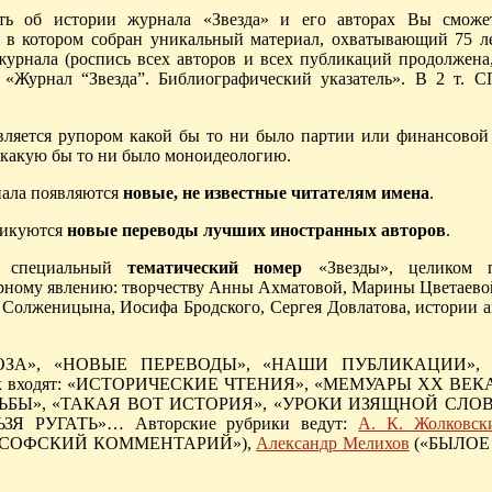
ть об истории журнала «Звезда» и его авторах Вы сможе
, в котором собран уникальный материал, охватывающий 75 ле
журнала (роспись всех авторов и всех публикаций продолжена,
. «Журнал “Звезда”. Библиографический указатель». В 2 т. С
вляется рупором какой бы то ни было партии или финансовой
 какую бы то ни было моноидеологию.
нала появляются
новые, не известные читателям имена
.
ликуются
новые переводы лучших иностранных авторов
.
т специальный
тематический номер
«Звезды», целиком 
рному явлению: творчеству Анны Ахматовой, Марины Цветаево
 Солженицына, Иосифа Бродского, Сергея Довлатова, истории а
 ПРОЗА», «НОВЫЕ ПЕРЕВОДЫ», «НАШИ ПУБЛИКАЦИИ»,
ик входят: «ИСТОРИЧЕСКИЕ ЧТЕНИЯ», «МЕМУАРЫ ХХ ВЕК
ДЬБЫ», «ТАКАЯ ВОТ ИСТОРИЯ», «УРОКИ ИЗЯЩНОЙ СЛО
РУГАТЬ»… Авторские рубрики ведут:
А. К. Жолковск
СОФСКИЙ КОММЕНТАРИЙ»),
Александр Мелихов
(«БЫЛОЕ 