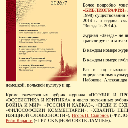
Более подробно узна
«БИБЛИОГРАФИЯ»
1998) существования 
2014 г. и издана: см
“Звезда”». 2014.).
Журнал «Звезда» не я
транслирует читателю
В каждом номере жур
В каждом номере пуб
Раз в год выходи
определенному культу
Набокова, Александра
немецкой, польской культур и др.
Кроме ежемесячных рубрик журнала «ПОЭЗИЯ И
«ЭССЕИСТИКА И КРИТИКА», в число постоянных рубр
ВОЙНА И МИР», «РОССИЯ И КАВКАЗ», «ЛЮДИ И СУ
«ФИЛОСОФСКИЙ КОММЕНТАРИЙ», «ХВАЛИТЬ НЕЛЬЗЯ 
ИЗЯЩНОЙ СЛОВЕСНОСТИ»),
Игорь П. Смирнов
(«ФИЛО
Рейн Карасти
(«ПРИ СКУДНОМ СВЕТЕ ЛАМПЫ»).