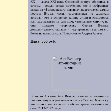
ХХ – начала XXI века. Основной корпус сборника, в
который вошли стихи последних лет и избранные
стихи из «Розовощекого павлина» подготовлен самим
поэтом. Вторая часть, составленная по заметкам
автора, - это в основном ранние стихи и экспромты,
или, как называл их сам поэт, «трепливые стихи», но
они придают творчеству Сергея Вольфа
дополнительную окраску и подчеркивают трагизм его
более поздних стихов. Предисловие Андрея Арьева.
Цена: 350 руб.
В восьмой книге Аси Векслер стихам и маленьким
поэмам сопутствуют миниатюры к «Свитку Эстер» - у
них один и тот же автор и общее время появления на
свет: 2013-2022 годы.