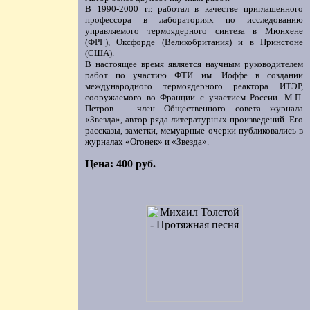
В 1990-2000 гг. работал в качестве приглашенного
профессора в лабораториях по исследованию
управляемого термоядерного синтеза в Мюнхене
(ФРГ), Оксфорде (Великобритания) и в Принстоне
(США).
В настоящее время является научным руководителем
работ по участию ФТИ им. Иоффе в создании
международного термоядерного реактора ИТЭР,
сооружаемого во Франции с участием России. М.П.
Петров – член Общественного совета журнала
«Звезда», автор ряда литературных произведений. Его
рассказы, заметки, мемуарные очерки публиковались в
журналах «Огонек» и «Звезда».
Цена: 400 руб.