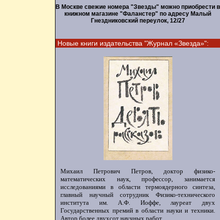
В Москве свежие номера "Звезды" можно приобрести в
книжном магазине "Фаланстер" по адресу Малый
Гнездниковский переулок, 12/27
Новые книги издательства "Журнал «Звезда»":
Михаил Петрович Петров, доктор физико-
математических наук, профессор, занимается
исследованиями в области термоядерного синтеза,
главный научный сотрудник Физико-технического
института им. А.Ф. Иоффе, лауреат двух
Государственных премий в области науки и техники.
Автор более двухсот научных работ.