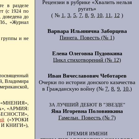
Рецензии в рубрике «Хвалить нельзя
те в разделе
ругать»
т (с 1924 по
( №
1
,
3
,
5
,
7
,
8
,
9
,
10
,
11
,
12
)
 доведена до
Пб., «Журнал
Варвара Ильинична Заборцева
Пинега. Повесть (№ 1)
 группы и не
Елена Олеговна Пудовкина
Цикл стихотворений (№ 12)
Иван Вячеславович Чеботарев
посвященный
й, Владимира
Очерки по истории донского казачества
мериканской,
в Гражданскую войну (№
7
,
8
,
9
,
10
,)
 «МНЕНИЯ»,
ЗА ЛУЧШИЙ ДЕБЮТ В "ЗВЕЗДЕ"
А», «АРМИЯ:
Яна Игоревна Половинкина
ВЕСНОСТИ»,
Гамельн. Повесть (№ 7)
ий
(«УРОКИ
И КНИГИ»),
ПРЕМИЯ ИМЕНИ