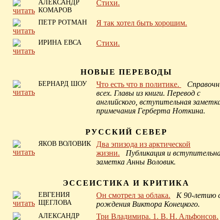
АЛЕКСАНДР
Стихи.
КОМАРОВ
ПЕТР РОТМАН
Я так хотел быть хорошим.
ИРИНА ЕВСА
Стихи.
НОВЫЕ ПЕРЕВОДЫ
БЕРНАРД ШОУ
Что есть что в политике.
Справочн
всех. Главы из книги. Перевод с
английского, вступительная заметк
примечания Герберта Ноткина.
РУССКИЙ СЕВЕР
ЯКОВ ВОЛОВИК
Два эпизода из арктической
жизни.
Публикация и вступительн
заметка Анны Воловик.
ЭССЕИСТИКА И КРИТИКА
ЕВГЕНИЯ
Он смотрел за облака.
К 90-летию 
ЩЕГЛОВА
рождения Виктора Конецкого.
АЛЕКСАНДР
Три Владимира. 1. В. Н. Альфонсов.