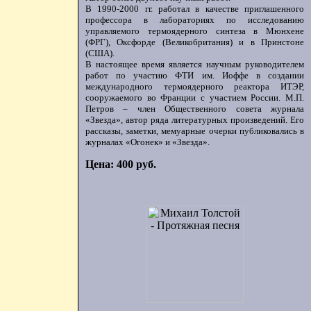
В 1990-2000 гг. работал в качестве приглашенного
профессора в лабораториях по исследованию
управляемого термоядерного синтеза в Мюнхене
(ФРГ), Оксфорде (Великобритания) и в Принстоне
(США).
В настоящее время является научным руководителем
работ по участию ФТИ им. Иоффе в создании
международного термоядерного реактора ИТЭР,
сооружаемого во Франции с участием России. М.П.
Петров – член Общественного совета журнала
«Звезда», автор ряда литературных произведений. Его
рассказы, заметки, мемуарные очерки публиковались в
журналах «Огонек» и «Звезда».
Цена: 400 руб.