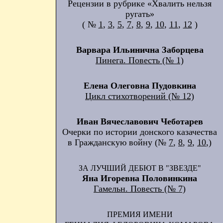
Рецензии в рубрике «Хвалить нельзя
ругать»
( №
1
,
3
,
5
,
7
,
8
,
9
,
10
,
11
,
12
)
Варвара Ильинична Заборцева
Пинега. Повесть (№ 1)
Елена Олеговна Пудовкина
Цикл стихотворений (№ 12)
Иван Вячеславович Чеботарев
Очерки по истории донского казачества
в Гражданскую войну (№
7
,
8
,
9
,
10
,)
ЗА ЛУЧШИЙ ДЕБЮТ В "ЗВЕЗДЕ"
Яна Игоревна Половинкина
Гамельн. Повесть (№ 7)
ПРЕМИЯ ИМЕНИ