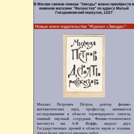
В Москве свежие номера "Звезды" можно приобрести в
книжном магазине "Фаланстер" по адресу Малый
Гнездниковский переулок, 12/27
Новые книги издательства "Журнал «Звезда»":
Михаил Петрович Петров, доктор физико-
математических наук, профессор, занимается
исследованиями в области термоядерного синтеза,
главный научный сотрудник Физико-технического
института им. А.Ф. Иоффе, лауреат двух
Государственных премий в области науки и техники.
Автор более двухсот научных работ.