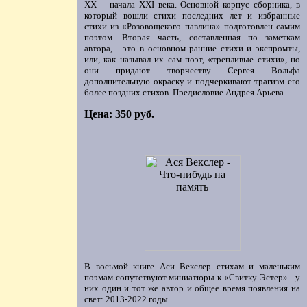
ХХ – начала XXI века. Основной корпус сборника, в
который вошли стихи последних лет и избранные
стихи из «Розовощекого павлина» подготовлен самим
поэтом. Вторая часть, составленная по заметкам
автора, - это в основном ранние стихи и экспромты,
или, как называл их сам поэт, «трепливые стихи», но
они придают творчеству Сергея Вольфа
дополнительную окраску и подчеркивают трагизм его
более поздних стихов. Предисловие Андрея Арьева.
Цена: 350 руб.
В восьмой книге Аси Векслер стихам и маленьким
поэмам сопутствуют миниатюры к «Свитку Эстер» - у
них один и тот же автор и общее время появления на
свет: 2013-2022 годы.