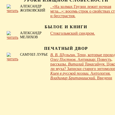
УРОКИ ИЗЯЩНОЙ СЛОВЕСНОСТИ
АЛЕКСАНДР
. «На холмах Грузии лежит ночная
ЖОЛКОВСКИЙ
мгла...»: восемь строк о свойствах с
и бесстрастия.
БЫЛОЕ И КНИГИ
АЛЕКСАНДР
Стокгольмский синдром.
МЕЛИХОВ
ПЕЧАТНЫЙ ДВОР
САМУИЛ ЛУРЬЕ
В. В. Шульгин.
Тени, которые проход
Олег Постнов
. Антиквар: Повесть,
рассказы.
Виталий Танасийчук.
Цоко
ли муха? Записки старого энтомолог
Киев в русской поэзии.
Антология.
Владимир Британишский.
Введени