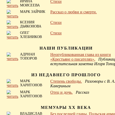
ИРИНА
Стихи
МОИСЕЕВА
МАРК ЗАЙЧИК
Рассказ о любви и смерти.
КСЕНИЯ
Стихи
ДЬЯКОНОВА
ОЛЕГ
Стихи
ХЛЕБНИКОВ
НАШИ ПУБЛИКАЦИИ
АДРИАН
Неопубликованная глава из книги
ТОПОРОВ
«Крестьяне о писателях».
Публикац
вступительная заметка Игоря Топо
ИЗ НЕДАВНЕГО ПРОШЛОГО
МАРК
Степень свободы.
Разговоры с В. А
ХАРИТОНОВ
Кавериным
МАРК
Отец и дочь.
Рассказ
ХАРИТОНОВ
МЕМУАРЫ XX ВЕКА
ВЛАДИСЛАВ
Без последней главы. Польская арми