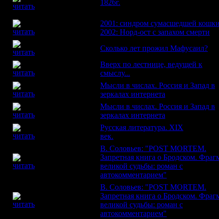
1826г.
Вступительнаязаметка и
УСТИМОВИЧ
примечания Б.П. Миловидова
2001: синдром сумасшедшей кошки
ДМИТРИЙ
ТРАВИН
2002: Норд-ост с запахом смерти
СТАНИСЛАВ
Сколько лет прожил Мафусаил?
ЯРЖЕМБОВСКИЙ
Вверх по лестнице, ведущей к
МАКСИМ
БЕЛЯНСКИЙ
смыслу...
Мысли в числах. Россия и Запад в
МИХАИЛ
ЭПШТЕЙН
зеркалах интернета
Мысли в числах. Россия и Запад в
МИХАИЛ
ЭПШТЕЙН
зеркалах интернета
Русская литература. XIX
ИГОРЬ СУХИХ
век.
Продолжение
В. Соловьев: "POST MORTEM.
Запретная книга о Бродском. Фра
С. ГЕДРОЙЦ
великой судьбы: роман с
автокомментарием"
В. Соловьев: "POST MORTEM.
Запретная книга о Бродском. Фра
С. ГЕДРОЙЦ
великой судьбы: роман с
автокомментарием"