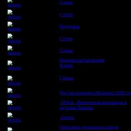
ЛИДИЯ
Стихи
ГРИГОРЬЕВА
СЕРГЕЙ
Стихи
СЛЕПУХИН
КСЕНИЯ
Недоумок
КРИВОШЕИНА
Стихи
ИРИНА ВАЙТКУС
ДМИТРИЙ
Стихи
БУРАГО
Внимая наставлениям
БЕЛЛА
Кэнко.
Публикация В. Новоселова.
УЛАНОВСКАЯ
Вступительная заметка Б. Рогинск
Стихи.
Перевод с итальянского
МАРИО ЛУЦИ
Александра Леонтьева
БОРИС
Что мы помним о Венгрии 1956 го
ПУСТЫНЦЕВ
1956-й - Венгерская революция в
ЯНОШ М. РАЙНЕР
истории Европы
ВИТАЛИЙ
Армия.
Размышления на больную
КРЖИШТАЛОВИЧ
Описание чеченского похода
П. М. САХНО-